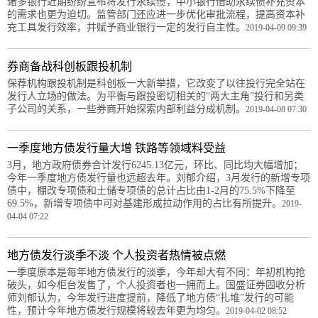
诸多银行近期纷纷宣布将发行永续债，中小银行借助永续债补充资本
的需求也更为迫切。监管部门还应进一步优化审批流程，提高资本补
充工具发行效率，并赋予商业银行一定的发行自主性。
2019-04-09 09:39
券商备战科创板跟投机制
保荐机构跟投机制是科创板一大新举措，它改变了以往投行完全站在
发行人立场的做法。为平衡与跟投密切相关的“两大主角”投行和另类
子公司的关系，一些券商开始探索内部利益分成机制。
2019-04-08 07:30
一季度地方债发行量大增 铁路等领域料受益
3月，地方政府债券合计发行6245.13亿元，环比、同比均大幅增加；
今年一季度地方债发行量也远超去年。刘郁介绍，3月发行的新增专项
债中，棚改专项债和土储专项债的总计占比由1-2月的75.5%下降至
69.5%，新增专项债中可对基建形成拉动作用的占比有所提升。
2019-
04-04 07:22
地方债发行淡季不淡 个人投资者热情被点燃
一季度原本是每年地方债发行的淡季，今年却大有不同：年初机构抢
破头，如今柜台发售了，个人投资者也一拥而上。国盛证券固收分析
师刘郁认为，今年发行进度提前，降低了地方债“扎堆”发行的可能
性，预计今年地方债发行规模将较去年更为均匀。
2019-04-02 08:52