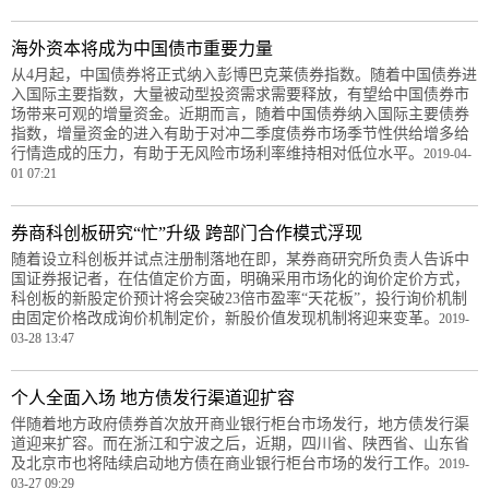
海外资本将成为中国债市重要力量
从4月起，中国债券将正式纳入彭博巴克莱债券指数。随着中国债券进
入国际主要指数，大量被动型投资需求需要释放，有望给中国债券市
场带来可观的增量资金。近期而言，随着中国债券纳入国际主要债券
指数，增量资金的进入有助于对冲二季度债券市场季节性供给增多给
行情造成的压力，有助于无风险市场利率维持相对低位水平。
2019-04-
01 07:21
券商科创板研究“忙”升级 跨部门合作模式浮现
随着设立科创板并试点注册制落地在即，某券商研究所负责人告诉中
国证券报记者，在估值定价方面，明确采用市场化的询价定价方式，
科创板的新股定价预计将会突破23倍市盈率“天花板”，投行询价机制
由固定价格改成询价机制定价，新股价值发现机制将迎来变革。
2019-
03-28 13:47
个人全面入场 地方债发行渠道迎扩容
伴随着地方政府债券首次放开商业银行柜台市场发行，地方债发行渠
道迎来扩容。而在浙江和宁波之后，近期，四川省、陕西省、山东省
及北京市也将陆续启动地方债在商业银行柜台市场的发行工作。
2019-
03-27 09:29