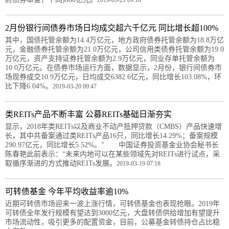
2月份银行间债券市场日均成交超六千亿元 同比增长超100%
其中，国债托管余额为14.4万亿元，地方政府债券托管余额为18.8万亿
元，金融债券托管余额为21.0万亿元，公司信用类债券托管余额为19.0
万亿元，资产支持证券托管余额为2.9万亿元，同业存单托管余额为
10.0万亿元。在债券市场运行方面，数据显示，2月份，银行间债券市
场现券成交10.9万亿元，日均成交6382.6亿元，同比增长103.08%，环
比下降6.04%。
2019-03-20 09:47
类REITs产品不断丰富 公募REITs基础日渐夯实
显示，2018年类REITs以及商业不动产抵押贷款（CMBS）产品快速增
长，其中共备案通过类REITs产品16只，同比增长14.29%；备案规模
290.97亿元，同比增长5.52%。” 中国证券投资基金业协会秘书长
陈春艳此前表示：“未来内地可以在某些领域先对REITs进行试点，采
取循序渐进的方式推动REITs发展。
2019-03-19 07:18
可转债基金 今年平均收益率逾10%
近期可转债市场迎来一波上涨行情，可转债基金也表现抢眼。2019年
可转债全年发行规模有望达到3000亿元，大盘转债供给增加有望提升
市场流动性，吸引更多的配置资金，目前，公募基金转债持仓占比稳