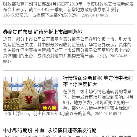
财政部预算司副司长郝磊4月16日在2019年一季度财政收支情况新闻发
布会上表示，截至2019年一季度，新增地方政府债券累计发行
11846.93亿元，占提前下达部分的85.2%。
2019-04-17 09:39
券商提前布局 静待分拆上市细则落地
近日，部分上市公司公开表示有意分拆子公司在科创板上市，引发市
场及监管层关注，其中部分公司收到监管函。华福证券表示，具体的
实务操作仍需等待监管部门对于上市公司分拆子公司至科创板上市的
具体细则的出台，券商及其他中介机构更需严谨、尽职。
2019-04-16
09:17
行情转弱添新证据 地方债中标利
率上浮幅度扩大
在债券二级市场行情迅速转弱的背景
下，债券发行市场开始受到影响。4月
9日，地方债发行出现近期少见的一
幕，部分地方债中标利率较中标区间
下限上浮50bp，创出自2018年8月底以来的新高。
2019-04-10 09:27
中小银行期盼“补血” 永续债料迎密集发行期