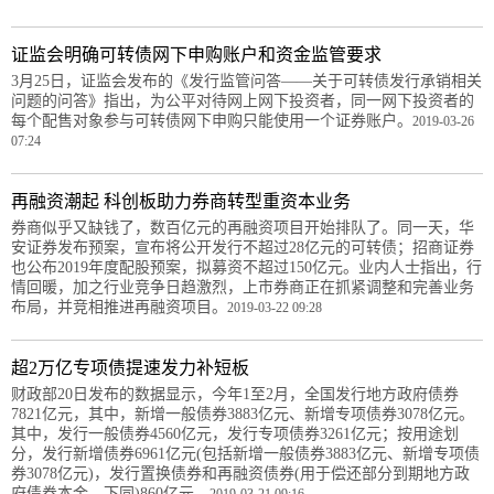
证监会明确可转债网下申购账户和资金监管要求
3月25日，证监会发布的《发行监管问答——关于可转债发行承销相关
问题的问答》指出，为公平对待网上网下投资者，同一网下投资者的
每个配售对象参与可转债网下申购只能使用一个证券账户。
2019-03-26
07:24
再融资潮起 科创板助力券商转型重资本业务
券商似乎又缺钱了，数百亿元的再融资项目开始排队了。同一天，华
安证券发布预案，宣布将公开发行不超过28亿元的可转债；招商证券
也公布2019年度配股预案，拟募资不超过150亿元。业内人士指出，行
情回暖，加之行业竞争日趋激烈，上市券商正在抓紧调整和完善业务
布局，并竞相推进再融资项目。
2019-03-22 09:28
超2万亿专项债提速发力补短板
财政部20日发布的数据显示，今年1至2月，全国发行地方政府债券
7821亿元，其中，新增一般债券3883亿元、新增专项债券3078亿元。
其中，发行一般债券4560亿元，发行专项债券3261亿元；按用途划
分，发行新增债券6961亿元(包括新增一般债券3883亿元、新增专项债
券3078亿元)，发行置换债券和再融资债券(用于偿还部分到期地方政
府债券本金，下同)860亿元。
2019-03-21 09:16