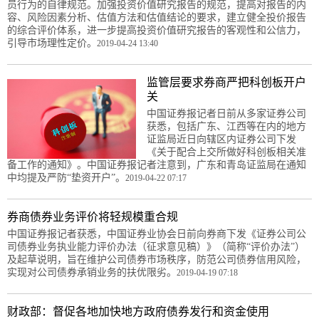
员行为的自律规范。加强投资价值研究报告的规范，提高对报告的内
容、风险因素分析、估值方法和估值结论的要求，建立健全投价报告
的综合评价体系，进一步提高投资价值研究报告的客观性和公信力，
引导市场理性定价。
2019-04-24 13:40
监管层要求券商严把科创板开户
关
中国证券报记者日前从多家证券公司
获悉，包括广东、江西等在内的地方
证监局近日向辖区内证券公司下发
《关于配合上交所做好科创板相关准
备工作的通知》。中国证券报记者注意到，广东和青岛证监局在通知
中均提及严防“垫资开户”。
2019-04-22 07:17
券商债券业务评价将轻规模重合规
中国证券报记者获悉，中国证券业协会日前向券商下发《证券公司公
司债券业务执业能力评价办法（征求意见稿）》（简称“评价办法”）
及起草说明，旨在维护公司债券市场秩序，防范公司债券信用风险，
实现对公司债券承销业务的扶优限劣。
2019-04-19 07:18
财政部：督促各地加快地方政府债券发行和资金使用