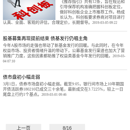
《推荐指引》共有12条，旨在规范和
引导保荐机构准确把握科创板定位，
做好科创板企业上市推荐工作。杨成
长认为，科创板要求券商对项目进行
认真、全面、客观的评估，合理定价，长期督导。
2019-03-05 09:22
股基募集再现提前结束 债基发行仍唱主角
今年A股市场的走强也带动了新基金发行的回暖。与此同时，在今年
权益市场、投资者情绪升温的带动下，公募基金发行渠道也加大了营
销推广力度，这些因素都助推了权益类基金今年发行的回暖。
2019-03-
04 07:10
债市盘初小幅走弱
3月1日，债券市场盘初小幅走弱。截至9:05，银行间市场上10年期国
开债活跃券180210已成交三十余笔，最新成交在3.7225%，较上一日
尾盘上行约1个基点。
2019-03-01 09:46
上一页
8/16