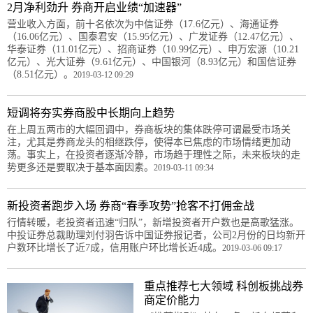
2月净利劲升 券商开启业绩“加速器”
营业收入方面，前十名依次为中信证券（17.6亿元）、海通证券
（16.06亿元）、国泰君安（15.95亿元）、广发证券（12.47亿元）、
华泰证券（11.01亿元）、招商证券（10.99亿元）、申万宏源（10.21
亿元）、光大证券（9.61亿元）、中国银河（8.93亿元）和国信证券
（8.51亿元）。
2019-03-12 09:29
短调将夯实券商股中长期向上趋势
在上周五两市的大幅回调中，券商板块的集体跌停可谓最受市场关
注，尤其是券商龙头的相继跌停，使得本已焦虑的市场情绪更加动
荡。事实上，在投资者逐渐冷静，市场趋于理性之际，未来板块的走
势更多还是要取决于基本面因素。
2019-03-11 09:34
新投资者跑步入场 券商“春季攻势”抢客不打佣金战
行情转暖，老投资者迅速“归队”，新增投资者开户数也是高歌猛涨。
中投证券总裁助理刘付羽告诉中国证券报记者，公司2月份的日均新开
户数环比增长了近7成，信用账户环比增长近4成。
2019-03-06 09:17
重点推荐七大领域 科创板挑战券
商定价能力