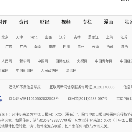
时评
资讯
财经
视频
专栏
漫画
独
北京
天津
河北
山西
辽宁
吉林
黑龙江
上海
江苏
广东
广西
海南
重庆
四川
贵州
云南
西藏
陕西
人民网
新华网
中国网
国际在线
央视网
中国青年网
中国经
国军网
中国新闻网
人民政协网
法治网
违法和不良信息举报
互联网新闻信息服务许可证10120170006
信息
京公网安备11010502032503号
京网文[2011]0283-097号
京ICP备1
权说明：凡注明来源为“中国日报网：XXX（署名）”，除与中国日报网签署内容授权
者必究。如需使用，请与010-84883777联系；凡本网注明“来源：XXX（非中国
其他媒体如需转载，请与稿件来源方联系，如产生任何问题与本网无关。