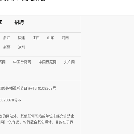
家
招聘
浙江
福建
江西
山东
河南
新疆
深圳
济网
中国台湾网
中国西藏网
央广网
网络传播视听节目许可证0108263号
3028878号-6
协议的网站外，其他任何网站或单位未经允许禁止
日报网）”的作品，均转载自其它媒体，目的在于传