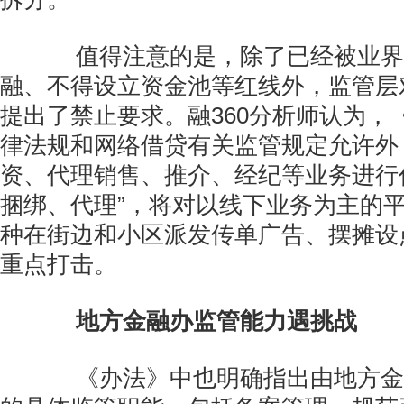
值得注意的是，除了已经被业界
融、不得设立资金池等红线外，监管层
提出了禁止要求。融360分析师认为，
律法规和网络借贷有关监管规定允许外
资、代理销售、推介、经纪等业务进行
捆绑、代理”，将对以线下业务为主的
种在街边和小区派发传单广告、摆摊设
重点打击。
地方金融办监管能力遇挑战
《办法》中也明确指出由地方金融