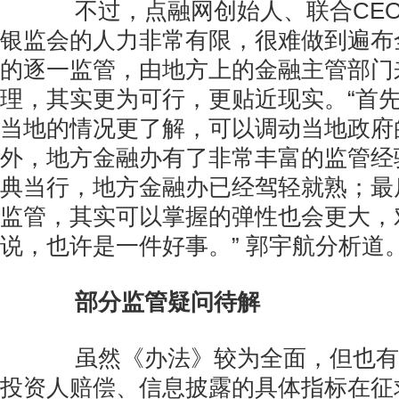
不过，点融网创始人、联合CEO
银监会的人力非常有限，很难做到遍布
的逐一监管，由地方上的金融主管部门
理，其实更为可行，更贴近现实。“首
当地的情况更了解，可以调动当地政府
外，地方金融办有了非常丰富的监管经
典当行，地方金融办已经驾轻就熟；最
监管，其实可以掌握的弹性也会更大，
说，也许是一件好事。” 郭宇航分析道
部分监管疑问待解
虽然《办法》较为全面，但也有
投资人赔偿、信息披露的具体指标在征