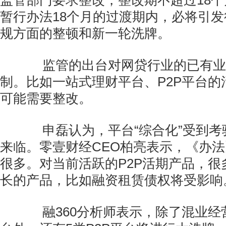
监管部门要求整改，整改期不超过18
暂行办法18个月的过渡期内，必将引
规方面的整顿和新一轮洗牌。
监管的出台对网贷行业的已有业
制。比如一站式理财平台、P2P平台的
可能需要整改。
申磊认为，平台“综合化”受到考
来临。零壹财经CEO柏亮表示，《办
很多。对当前活跃的P2P活期产品，很
长的产品，比如融资租赁债权将受影响
融360分析师表示，除了混业经营