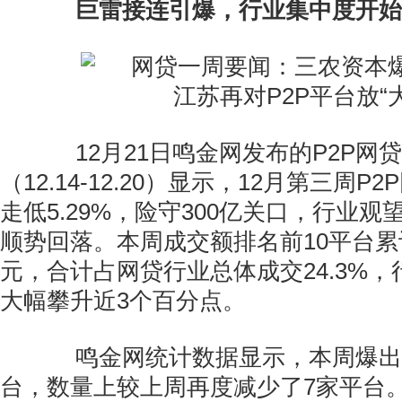
巨雷接连引爆，行业集中度开始
12月21日鸣金网发布的P2P网
（12.14-12.20）显示，12月第三周
走低5.29%，险守300亿关口，行业
顺势回落。本周成交额排名前10平台累计
元，合计占网贷行业总体成交24.3%
大幅攀升近3个百分点。
鸣金网统计数据显示，本周爆出了
台，数量上较上周再度减少了7家平台