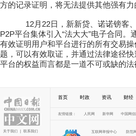
方的记录证明，将无法提供其他强有力
12月22日，新新贷、诺诺镑客、
P2P平台集体引入“法大大”电子合同
有效证明用户和平台进行的所有交易操
题，可以有效取证，并通过法律途径快
平台的权益而言都是一道不可或缺的法
首页
时政
资讯
财经
友情链接：
人民网
新华网
中国网信
关于我们
|
联系我们
互联网举报中心
防范