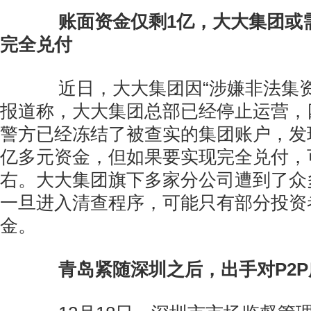
账面资金仅剩1亿，大大集团或
完全兑付
近日，大大集团因“涉嫌非法集资
报道称，大大集团总部已经停止运营，
警方已经冻结了被查实的集团账户，发
亿多元资金，但如果要实现完全兑付，
右。大大集团旗下多家分公司遭到了众
一旦进入清查程序，可能只有部分投资
金。
青岛紧随深圳之后，出手对P2