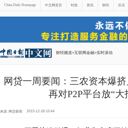
China Daily Homepage
中文网首页
时政
资讯
财经
乐活
财经频道
>
互联网金融
>
实时滚动
网贷一周要闻：三农资本爆挤
再对P2P平台放“大
2015-12-28 10:44
来源: 网贷新闻