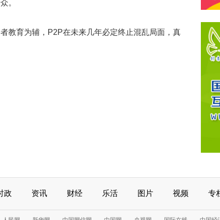
于众。
教育为辅，P2P在未来几年必定终止混乱局面，真
时政
资讯
财经
乐活
图片
视频
专
人民网
新华网
中国网信网
中国网
央视网
国际在线
中国经