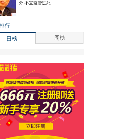
分 不宜监管过死
排行
周榜
日榜