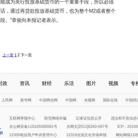
不能成为央行投放基础货币的一个重要手段，所以必须
话，通过再贷款投放基础货币，也为整个M2或者整个
段。”章俊向本报记者表示。
上一页
1
2
下一页
时政
资讯
财经
乐活
图片
视频
专
人民网
新华网
中国网信网
中国网
央视网
国际在线
中国经
互联网举报中心
防范网络诈骗
记者证信息公开
违法和不良信息
京公网安备110105000081号
京网文[2011]0283-097号
ICP：20100
12300电信用户申诉受理中心
12318全国文化市场举报
网站网络11