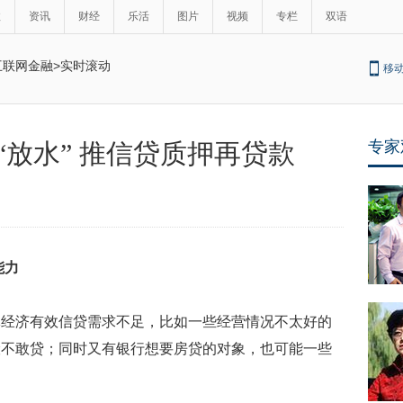
政
资讯
财经
乐活
图片
视频
专栏
双语
互联网金融
>
实时滚动
移
专家
“放水” 推信贷质押再贷款
能力
济有效信贷需求不足，比如一些经营情况不太好的
险不敢贷；同时又有银行想要房贷的对象，也可能一些