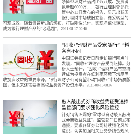
净值型理财产品占比近八成、投资者
数量超6000万……银行业理财登记托
管中心13日发布的报告，显示出我国
银行理财市场破旧立新、稳妥转型的
可观成效。随着资管新规的颁布，打破刚性兑付、实现净值化转型，
成为银行理财产品的“必选题”。
2021-08-17 09:46
“固收+”理财产品受宠 银行“+”料
各有不同
中国证券报记者日前走访银行网点时
发现，“固收+”理财产品受到热捧。分
析人士预计，“固收+”理财产品有望持
续成为投资者在低利率环境下增厚固
收投资收益的重要来源。银行理财子公司有望带动“固收+”市场拓展版
图，但未来还需要提高权益类资产投资水平。
2021-08-16 08:07
敲入敲出式券商收益凭证受追捧
监管部门要求强化风险管控
针对销售火爆的“雪球型自动敲入敲出
式券商收益凭证”，监管部门日前发布
通报，要求各证券公司持续强化风险
意识，切实加强相关业务条线合规风