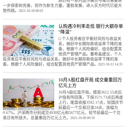
顾仍有一系列运作痛点与难点需要进
一步探索和完善，但作为新生力量，蓬勃发展，进入买方时代已是大
势所趋。
2021-10-18 06:03
认购遇冷利率走低 银行大额存单
“降温”
□ 个人投资者应平衡好风险与收益关
系，做好中长期存款收益率下降的准
备，根据个人风险偏好，组合配置其
他资产管理产品。董希淼建议，个人
投资者应平衡好风险与收益关系，做好中长期存款收益率下降的准
备，根据个人风险偏好，组合配置其他资产管理产品。
2021-10-13 14:35
10月A股红盘开局 成交量重回万
亿元上方
10月A股红盘开局。摸高3612.55点后
沪指有所回落，下探3571.73点后再度
上行，尾盘收报3592.17点，较国庆节
前最后一个交易日涨24点，涨幅为
0.67%。沪深两市分别成交4930亿元和5677亿元，较节前最后一个交
易日有所放大，总量重回万亿元上方。
2021-10-09 09:10