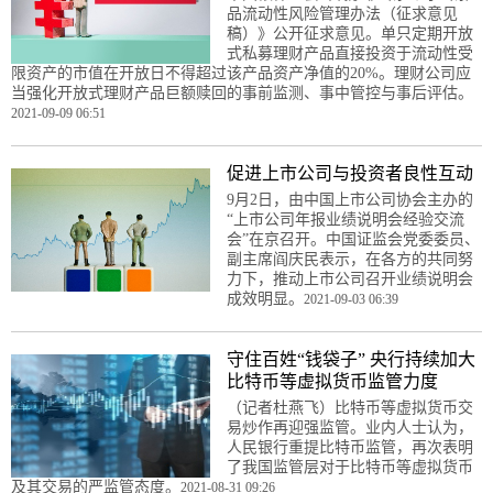
品流动性风险管理办法（征求意见
稿）》公开征求意见。单只定期开放
式私募理财产品直接投资于流动性受
限资产的市值在开放日不得超过该产品资产净值的20%。理财公司应
当强化开放式理财产品巨额赎回的事前监测、事中管控与事后评估。
2021-09-09 06:51
促进上市公司与投资者良性互动
9月2日，由中国上市公司协会主办的
“上市公司年报业绩说明会经验交流
会”在京召开。中国证监会党委委员、
副主席阎庆民表示，在各方的共同努
力下，推动上市公司召开业绩说明会
成效明显。
2021-09-03 06:39
守住百姓“钱袋子” 央行持续加大
比特币等虚拟货币监管力度
（记者杜燕飞）比特币等虚拟货币交
易炒作再迎强监管。业内人士认为，
人民银行重提比特币监管，再次表明
了我国监管层对于比特币等虚拟货币
及其交易的严监管态度。
2021-08-31 09:26