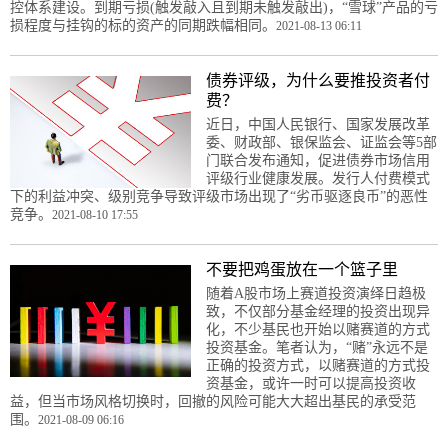
控体系建设。到期亏损(触发敲入且到期未触发敲出)，“雪球”产品的亏
损程度与挂钩的标的资产的同期跌幅相同。
2021-08-13 06:11
债券评级，为什么要推投资者付
费？
近日，中国人民银行、国家发展改革
委、财政部、银保监会、证监会等5部
门联合发布通知，促进债券市场信用
评级行业健康发展。发行人付费模式
下的利益冲突、级别竞争导致评级市场出现了“劣币驱逐良币”的恶性
竞争。
2021-08-10 17:55
不要把鸡蛋放在一个篮子里
随着A股市场上赛道投资演绎日趋极
致，不仅部分基金经理的投资出现异
化，不少基民也开始以赌赛道的方式
投资基金。笔者认为，“赌”永远不是
正确的投资方式，以赌赛道的方式投
资基金，或许一时可以提高投资收
益，但当市场风格切换时，回撤的风险可能大大超出基民的承受范
围。
2021-08-09 06:16