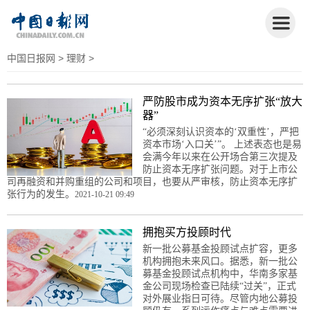
中国日报网
>
理财
>
严防股市成为资本无序扩张“放大
器”
“必须深刻认识资本的‘双重性’，严把
资本市场‘入口关’”。 上述表态也是易
会满今年以来在公开场合第三次提及
防止资本无序扩张问题。对于上市公
司再融资和并购重组的公司和项目，也要从严审核，防止资本无序扩
张行为的发生。
2021-10-21 09:49
拥抱买方投顾时代
新一批公募基金投顾试点扩容，更多
机构拥抱未来风口。据悉，新一批公
募基金投顾试点机构中，华南多家基
金公司现场检查已陆续“过关”，正式
对外展业指日可待。尽管内地公募投