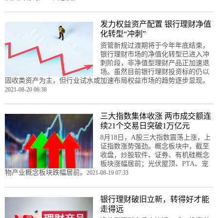
发力权益资产配置 银行理财净值
化转型“冲刺”
资管新规过渡期将于今年年底结束，
银行理财市场的净值化转型已进入冲
刺阶段，非净值型理财产品正加速退
场。虽然目前银行理财投资标的仍以
固收类资产为主，但行业试水或加速布局权益市场的趋势逐步显现。
2021-08-20 06:38
三大指数集体收涨 两市成交额连
续21个交易日突破1万亿元
8月18日，A股三大指数震荡上涨，上
证指数涨势强劲。概念板块中，截至
收盘，炒股软件、证券、有机硅概念
板块涨幅居前；光伏屋顶、PTA、宠
物产业概念板块跌幅居前。
2021-08-19 07:33
银行理财破旧立新，转得好才能
走得远