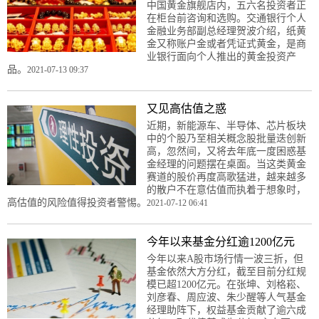
中国黄金旗舰店内，五六名投资者正
在柜台前咨询和选购。交通银行个人
金融业务部副总经理贺波介绍，纸黄
金又称账户金或者凭证式黄金，是商
业银行面向个人推出的黄金投资产
品。
2021-07-13 09:37
又见高估值之惑
近期，新能源车、半导体、芯片板块
中的个股乃至相关概念股批量迭创新
高，忽然间，又将去年底一度困惑基
金经理的问题摆在桌面。当这类黄金
赛道的股价再度高歌猛进，越来越多
的散户不在意估值而执着于想象时，
高估值的风险值得投资者警惕。
2021-07-12 06:41
今年以来基金分红逾1200亿元
今年以来A股市场行情一波三折，但
基金依然大方分红，截至目前分红规
模已超1200亿元。在张坤、刘格崧、
刘彦春、周应波、朱少醒等人气基金
经理助阵下，权益基金贡献了逾六成