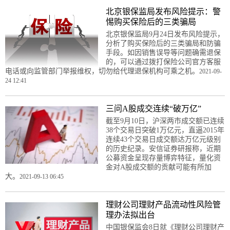
北京银保监局发布风险提示：警
惕购买保险后的三类骗局
北京银保监局9月24日发布风险提示，
分析了购买保险后的三类骗局和防骗
手段。如因销售误导等问题确需退保
的，可以通过拨打保险公司官方客服
电话或向监管部门举报维权，切勿给代理退保机构可乘之机。
2021-09-
24 12:41
三问A股成交连续“破万亿”
截至9月10日，沪深两市成交额已连续
38个交易日突破1万亿元，直逼2015年
连续43个交易日成交额达万亿元级别
的历史纪录。安信证券研报称，近期
公募资金呈现存量博弈特征，量化资
金对A股成交额的贡献可能有所加
大。
2021-09-13 06:45
理财公司理财产品流动性风险管
理办法拟出台
中国银保监会8日就《理财公司理财产