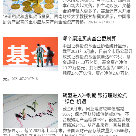
为人所知的标签。今年以来，国内资
本市场大起大落，但主动炒股、买基
金的年轻人更多了，甚至还有人开始
钻研期货和虚拟货币投资。西南财经大学教授甘犁撰文表示，中国家
庭资产配置的重心应从房产向金融资产转移。
2021-07-27 08:33
哪个渠道买卖基金更划算
中国证券投资基金业协会统计显示，
截至2021年5月底，目前全市场公募开
放式证券投资基金数量达6972只，基
金规模17.13万亿份，基金资产净值
20.23万亿元；封闭式基金为1089只，
规模2.48万亿份，资产净值2.67万亿
元。
2021-07-20 07:16
转型进入冲刺期 银行理财抢抓
“绿色”机遇
截至6月末，同业理财较峰值缩减
96%；保本理财较峰值缩减97%，不
合规短期产品缩减98%，嵌套投资规
模缩减24%。从产品来看，普益标准
数据显示，截至2021年上半年末，全国理财产品存续数量为50566款，