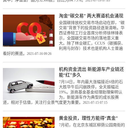
其中，净值型产品为32366款，占比为64.73%。
2021-07-19 07:03
淘金“碳交易” 两大赛道机会涌现
全国碳排放权交易市场启动在即，“碳
交易”背景下的投资路径逐渐清晰。华
西证券轻工行业首席分析师徐林锋表
示，全国碳交易市场的落地意义重
大。除了林业碳汇，CCUS（碳捕获、
利用与封存）技术也是机构人士普遍
看好的赛道。
2021-07-16 09:26
机构资金流出 新能源车产业链还
能“红”多久
7月14日，年内最大涨幅接近6倍的石
大胜华午后闪崩跌停，全天振幅近
19%。浙商基金基金经理助理柴明认
为，新能源车作为典型的成长股赛
道，相对于估值，关注行业景气度更为重要。
2021-07-15 07:15
黄金投资，理性方能得“真金”
7月初，在北京东城区柳荫公园南街的