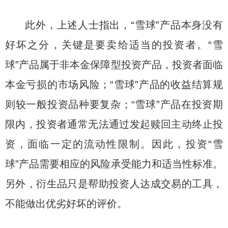
此外，上述人士指出，“雪球”产品本身没有
好坏之分，关键是要卖给适当的投资者。“雪
球”产品属于非本金保障型投资产品，投资者面临
本金亏损的市场风险；“雪球”产品的收益结算规
则较一般投资品种要复杂；“雪球”产品在投资期
限内，投资者通常无法通过发起赎回主动终止投
资，面临一定的流动性限制。因此，投资“雪
球”产品需要相应的风险承受能力和适当性标准。
另外，衍生品只是帮助投资人达成交易的工具，
不能做出优劣好坏的评价。