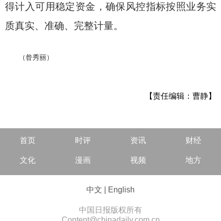
得计入可用稳定资金，确保风控指标按照业务实
质真实、准确、完整计量。
（昝秀丽）
【责任编辑：曹静】
首页
时评
资讯
财经
文化
漫画
视频
地方
中文
|
English
中国日报版权所有
Content@chinadaily.com.cn