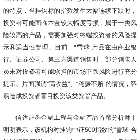
的特点，当挂钩标的指数发生大幅连续下跌时，
投资者可能面临本金较大幅度亏损，属于一类风
险较高的产品，需要加强对终端投资者的风险提
示和适当性管理。目前，“雪球”产品在由商业银
行、证券公司、第三方渠道销售时，部分销售人
员未对投资者可能承担的市场下跌风险进行充分
提示、片面强调“高收益”、“稳赚不赔”的情况，容
易造成投资者盲目投资该类资管产品。
信达证券金融工程与金融产品首席分析师于
明明表示，该机构对挂钩中证500指数的“雪球”合