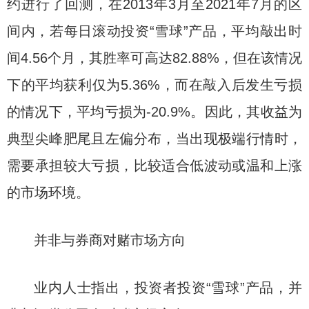
约进行了回测，在2013年3月至2021年7月的区
间内，若每日滚动投资“雪球”产品，平均敲出时
间4.56个月，其胜率可高达82.88%，但在该情况
下的平均获利仅为5.36%，而在敲入后发生亏损
的情况下，平均亏损为-20.9%。因此，其收益为
典型尖峰肥尾且左偏分布，当出现极端行情时，
需要承担较大亏损，比较适合低波动或温和上涨
的市场环境。
并非与券商对赌市场方向
业内人士指出，投资者投资“雪球”产品，并