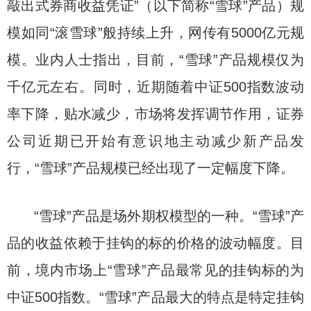
敲出式券商收益凭证”（以下简称“雪球”产品）规
模如同“滚雪球”般持续上升，网传有5000亿元规
模。业内人士指出，目前，“雪球”产品规模仅为
千亿元左右。同时，近期随着中证500指数波动
率下降，贴水减少，市场将发挥调节作用，证券
公司近期已开始有意识地主动减少新产品发
行，“雪球”产品规模已经出现了一定幅度下降。
“雪球”产品是场外期权模型的一种。“雪球”产
品的收益依赖于挂钩的标的价格的波动幅度。目
前，境内市场上“雪球”产品最常见的挂钩标的为
中证500指数。“雪球”产品最大的特点是特定挂钩