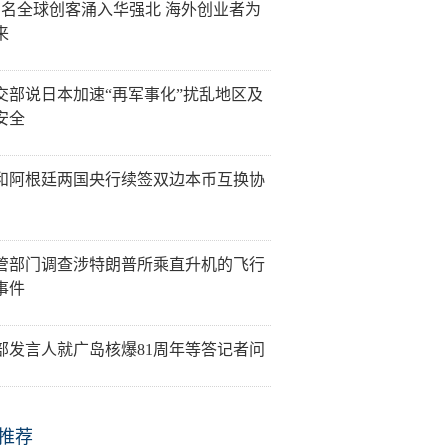
万名全球创客涌入华强北 海外创业者为
来
交部说日本加速“再军事化”扰乱地区及
安全
和阿根廷两国央行续签双边本币互换协
管部门调查涉特朗普所乘直升机的飞行
事件
部发言人就广岛核爆81周年等答记者问
推荐