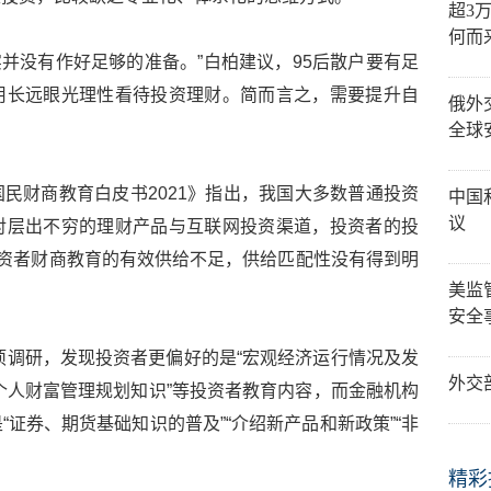
超3
何而
实并没有作好足够的准备。”白柏建议，95后散户要有足
用长远眼光理性看待投资理财。简而言之，需要提升自
俄外
全球
民财商教育白皮书2021》指出，我国大多数普通投资
中国
议
对层出不穷的理财产品与互联网投资渠道，投资者的投
投资者财商教育的有效供给不足，供给匹配性没有得到明
美监
安全
一项调研，发现投资者更偏好的是“宏观经济运行情况及发
外交
习个人财富管理规划知识”等投资者教育内容，而金融机构
证券、期货基础知识的普及”“介绍新产品和新政策”“非
精彩