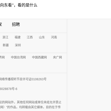
“向东看”，看的是什么
家
招聘
浙江
福建
江西
山东
河南
新疆
深圳
济网
中国台湾网
中国西藏网
央广网
网络传播视听节目许可证0108263号
3028878号-6
协议的网站外，其他任何网站或单位未经允许禁止
日报网）”的作品，均转载自其它媒体，目的在于传