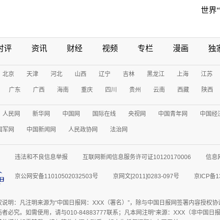
世界
时评
资讯
财经
视频
专栏
漫画
独
北京
天津
河北
山西
辽宁
吉林
黑龙江
上海
江苏
广东
广西
海南
重庆
四川
贵州
云南
西藏
陕西
人民网
新华网
中国网
国际在线
央视网
中国青年网
中国经
国军网
中国新闻网
人民政协网
法治网
违法和不良信息举报
互联网新闻信息服务许可证10120170006
信息
京公网安备11010502032503号
京网文[2011]0283-097号
京ICP备1
权说明：凡注明来源为“中国日报网：XXX（署名）”，除与中国日报网签署内容授权
者必究。如需使用，请与010-84883777联系；凡本网注明“来源：XXX（非中国