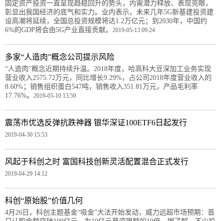
固定资产投资一直呈现趋稳回升的势头，内需潜力释放、表现亮眼，
彰显出我国经济的底气和实力。业内表示，未来几年5G新基建投资建
设高潮将延续，全国总投资规模将达1.2万亿元；到2030年，中国约
6%的GDP将会由5G产业直接贡献。
2019-05-13 09:24
多家“人造肉”概念公司提示风险
“人造肉”概念近期持续升温。2018年度，哈高科大豆深加工业务实现
营业收入2575.72万元，同比增长9.29%，占公司2018年度营业收入的
8.60%；销售组织蛋白547吨，销售收入351.81万元，产品毛利率
17.76%。
2019-05-10 13:59
震荡市优选反弹抗跌神器 银华深证100ETF6日起发行
2019-04-30 15:53
风起于科创之时 富国科技创新灵活配置混合正式发行
2019-04-29 14:12
科创“原始股”价值几何
4月26日，科创主题基金“吸金”大法开始发动，威力远超市场预期：首