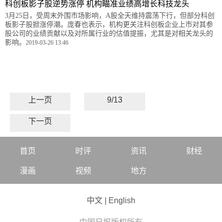
科创板影子股逆势涨停 机构瞄准业绩高增长科技龙头
3月25日，受周末外围市场影响，A股全天维持震荡下行，但部分科创
板影子股掀涨停潮。庞春也表示，机构更关注科创板企业上市对其参
股公司的业绩贡献以及对所属行业的估值提振，尤其是对相关龙头的
影响。
2019-03-26 13:46
上一页
9/13
下一页
首页
时评
资讯
财经
漫画
视频
地方
中文
|
English