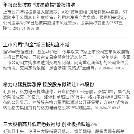
年报密集披露 “披星戴帽”警报拉响
上市公司年报披露进入密集期，A股“披星戴帽”风险将集中暴露。ST
嘉陵由于公司2018年度经审计的期末净资产为负值，根据相关规定，
公司股票3月26日起被实施退市风险警示，股票简称变更为“*ST嘉
陵”。
2019-04-16 09:18
上市公司“淘金”新三板热度不减
据Wind数据统计，截至4月9日，今年以来17家上市公司宣布拟收购新
三板公司股权，已披露交易金额合计近30亿元。” 今年以来，多家
上市公司因并购事项遭到交易所问询，问询重点涵盖标的公司业绩变
动情况、交易定价依据、是否涉嫌“忽悠式”重组等。
2019-04-10 09:32
格力电器复牌涨停 控股股东拟转让15%股份
4月9日，格力电器复牌涨停，开盘价报51.93元/股，涨幅10%，集合竞
价阶段成交1.29亿元，涨停封单超过130万手。格力电器4月8日晚间发
布的公告显示，控股股东格力集团拟通过公开征集受让方的方式协议
转让格力集团持有的格力电器总股本15%的股票。
2019-04-09 09:45
三大股指高开低走悉数翻绿 创业板指跌逾2%
4月8日上午，沪深三大股指高开低走、纷纷翻绿，股指表现有所差