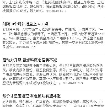
异，上证综指仅小幅下跌，创业板指则跌逾2%。截至上午收盘，上证
综指报3243.64点，跌0.09%；深证成指报10326.04点，跌0.86%；创业
板指报1740.63点，跌2.06%。
2019-04-08 13:17
时隔10个月沪指重上3200点
4月3日早盘，A股市场三大指数明显低开，在啤酒、上海自贸区、“一
带一路”等概念板块的带动下，市场震荡上行，上证指数不断逼近3200
点。Wind数据显示，主力资金净流入个股数有1514只，净流出个股数
有2052只，主力资金净流出163.78亿元，较前一交易日的329.39亿元明
显减少。
2019-04-04 07:26
驱动力升级 氢燃料概念强势不减
虽然龙头股美锦能源冲击三连板失败，但4月2日氢燃料概念股依然活
跃，板块内厚普股份、凯恩股份涨停，此外，宗申动力、鸿达兴业等
个股涨幅也较为显著。渤海证券认为，随着燃料电池研发技术不断突
破、配套设施不断完善，其商业化应用值得期待，燃料电池汽车将有
望成为新能源汽车领域的终极路线之一。
2019-04-03 09:24
涨价才是硬道理 有色板块有望补涨
方大炭素、沃尔核材、广晟有色、丰华股份集体涨停，寒锐钴业、中
金岭南、盛屯矿业、石英股份等均大涨超5%……这是4月2日在大盘震