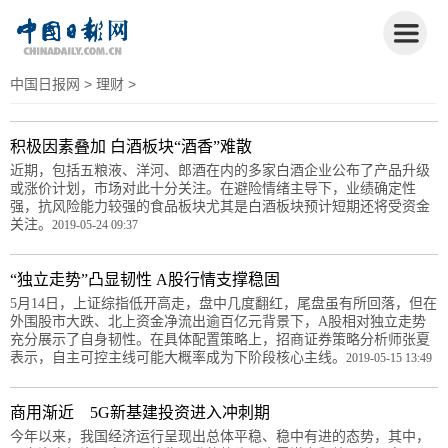
中国日报网
>
理财
>
积极因素叠加 白酒板块“酒香”难散
近期，包括五粮液、洋河、郎酒在内的多家白酒企业公布了产品升级
或涨价计划，市场对此十分关注。在避险情绪主导下，业绩确定性
强，抗风险能力较强的食品板块尤其是白酒板块预计短期还将受资金
关注。
2019-05-24 09:37
“独立走势”凸显韧性 A股行情支撑稳固
5月14日，上证综指低开高走，盘中几度翻红，尾盘虽有所回落，但在
外围股市大跌、北上资金净流出逾百亿元背景下，A股相对独立走势
充分展示了自身韧性。在具体配置策略上，招商证券策略分析师张夏
表示，自主可控主线可能大概率成为下阶段核心主线。
2019-05-15 13:49
商用渐近 5G新基建投资进入冲刺期
今年以来，我国经济运行呈现出总体平稳、稳中有进的态势，其中，