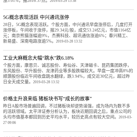
涨3.01%，报2816.37点。
2019-03-29 13:38
5G概念表现活跃 中兴通讯涨停
28日，5G概念表现活跃。个股方面，中兴通讯早盘涨停后，几度打开
涨停板，午间收于涨停，报29.34元/股，成交53.24亿元，市值1164亿
元；南京熊猫涨幅逾9%，杰赛科技、超讯通信涨逾6%；春兴精工、
新易盛、深南电路涨逾5%。
2019-03-28 13:32
工业大麻概念大幅“跳水”跌6.18%
个股方面，康恩贝、诚志股份、寿仙谷、天津磁卡、昆药集团跌停，
东风股份、华升股份、龙津药业等多股跌幅较大。早盘一度冲高8%的
顺灏股份临近午间收盘跳水翻绿，跌3.94%，成交近30亿元，超过昨
日全天成交量。
2019-03-28 13:32
价格主升浪来临 猪板块书写“成长的故事”
昨日A股市场普遍回调，不过猪板块却逆势逞强，成为场内为数不多
的活跃领域。太平洋证券分析认为，板块近期回调之后，重点公司的
头均市值基本都回到历史平均水平，较历史高点有较大空间。
2019-03-
27 09:06