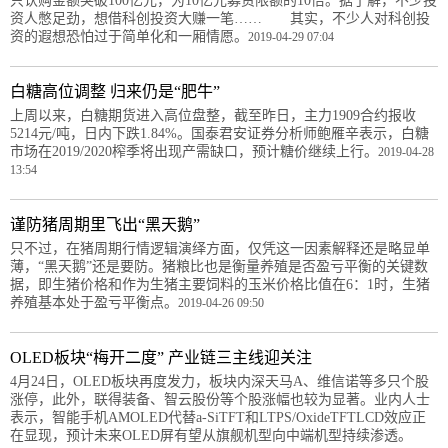
只认购金额突破100亿元，为10亿元募资限额的10倍。据了解，不少投
资人憋足劲，想借科创投资大赚一笔…… 其实，不少人对科创投
资的遐想恐怕过于简单化和一厢情愿。
2019-04-29 07:04
白糖高位调整 归来仍是“肥牛”
上周以来，白糖期货进入高位盘整，截至昨日，主力1909合约报收
5214元/吨，日内下跌1.84%。国泰君安证券分析师鲍雁辛表示，白糖
市场在2019/2020榨季将出现产需缺口，预计糖价继续上行。
2019-04-28
13:54
谨防猪周期里飞出“黑天鹅”
只不过，在猪周期行情逻辑演绎方面，仅凭这一因素解释还是略显单
薄，“黑天鹅”还是要防。猪粮比也是衡量养殖是否盈亏平衡的关键数
据，即生猪价格和作为生猪主要饲料的玉米价格比值在6：1时，生猪
养殖基本处于盈亏平衡点。
2019-04-26 09:50
OLED板块“梅开二度” 产业链三主线迎关注
4月24日，OLED板块再度发力，板块内深天马A、维信诺等多只个股
涨停，此外，联得装备、智云股份等个股涨幅也较为显著。业内人士
表示，智能手机AMOLED代替a-SiTFT和LTPS/OxideTFTLCD效应正
在显现，预计未来OLED屏有望从旗舰机型向中端机型持续渗透。