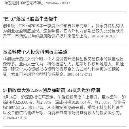
10亿元到160亿元不等。
2019-04-22 09:17
“四底”落定 A股蛮牛变慢牛
创业板上市公司2019年一季度业绩预告公布完毕后，多家券商机构认
为创业板盈利底显现。这意味着，在内外利好预期已较为充分反映背
景下，市场难以单纯靠风险偏好提升来驱动上涨。
2019-04-19 09:36
基金料成个人投资科创板主渠道
科创板开启进入倒计时，个人投资者开通科创板交易权限的数量也日
渐增多。业内人士认为，科创板波动大，短期炒作获利难度大、风险
高，建议个人投资者以投资科创板基金的方式参与科创板的长期投
资，尤其可考虑混合型科创板基金。
2019-04-18 07:18
沪指收盘大涨2.39%创反弹新高 5G概念掀涨停潮
4月16日，沪深股指低开高走，午后纷纷再度向上攀升，至收盘时，沪
综指报3253.60点，涨2.39%，深成指报10287.64点，涨2.33%，创业板
指1697.53点，涨1.84%。从长期投资逻辑来看，受益于科创板的设立
以及金融供给侧改革等，当前权益类市场仍具有较大的投资吸引力。
2019-04-17 09:57