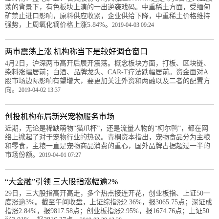
荡的背景下，有色板块上演的一出逆袭戏码。中重稀土方面，受缅甸
矿禁止进口影响，原料供应收紧，企业供给下降，中重稀土价格维持
强势，上周氧化镝价格上涨5.84%。
2019-04-03 09:24
两市震荡上涨 机构称当下是较好调仓窗口
4月2日，沪深两市高开后展开震荡。概念板块方面，打板、区块链、
染料涨幅居前；白酒、品牌龙头、CAR-T疗法跌幅居前。资金面对A
股市场边际影响有望增大，要更加关注外资和两融以及二者的配置方
向。
2019-04-02 13:37
创投机构布局新兴宠物服务市场
近期，无论是稀缺萌物“猫爪杯”，还是流量人物的“柯尔鸭”，都在网
络上掀起了对于宠物行业的热议。青桐资本指出，宠物食品分为主粮
和零食，主粮一直是宠物商品消费的重心，国外品牌占据超过一半的
市场份额。
2019-04-01 07:27
“大金融”引领 三大股指涨幅逾2%
29日，三大股指高开高走，多个热点接连开花，创业板指、上证50一
度涨逾3%。截至午间收盘，上证综指涨2.36%，报3065.75点；深证成
指涨2.84%，报9817.58点；创业板指涨2.95%，报1674.76点；上证50