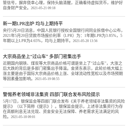
管信号，摒弃侥幸心理，保持头脑清醒，正确看待虚拟货币，维护好
自身财产安全。
2021-05-21 09:18
新一期LPR出炉 均与上期持平
央行5月20日消息，中国人民银行授权全国银行间同业拆借中心公布，
2021年5月20日贷款市场报价利率（LPR）为：1年期LPR为3.85%，5
年期以上LPR为4.65%，均与上期持平。
2021-05-20 13:56
大宗商品坐上“过山车” 多部门密集出手
近期国内钢铁、煤炭等大宗商品价格可谓是坐上了“过山车”，大涨之
后大跌的背后是多部门密集出手降温。金贤东表示，此轮价格大幅上
涨主要是由于国际大宗商品价格上涨、全球流动性宽松以及市场预期
等因素叠加影响。
2021-05-19 08:55
警惕养老领域非法集资 四部门联合发布风险提示
5月17日，银保监会等四部门联合发布《关于养老领域非法集资的风险
提示》（以下简称《提示》）。银保监会提示，上述非法集资行为存
在高额利息无法兑现、资金安全无法保障、养老需求无法满足的风
险。
2021-05-18 09:01