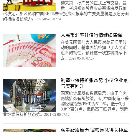
迎来第一批产品的正式上市交易。最
后，考虑初始股息收益率将由发行价
格决定，那么影响中国REITs未来投资回报率的主要变量将是股息分派
的持续增长能力。
2021-05-10 07:54
人民币汇率升值行情继续演绎
在美元因素加大人民币对美元汇率波
动的同时，基本面始终捍卫了人民币
汇率的韧性，预计这一状态将持续下
去。
2021-05-08 07:27
制造业保持扩张态势 小型企业景
气度有回升
国家统计局发布数据显示，由于产需
两端扩张有所放缓，4月中国制造业采
购经理指数(PMI)为51.1%，低于3月
0.8个百分点，但仍高于临界点，制造
业继续保持扩张态势。
2021-05-06 07:12
多重政策加力 消费复苏进入快车