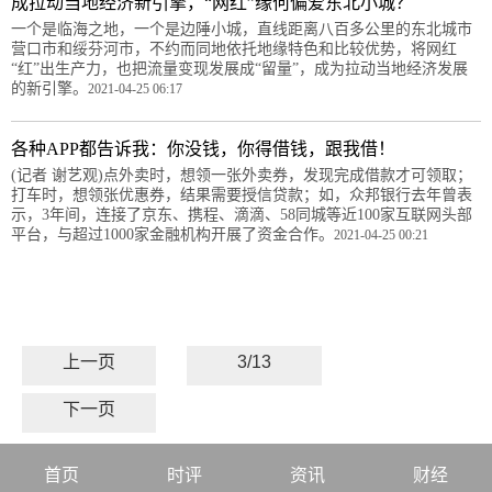
成拉动当地经济新引擎，“网红”缘何偏爱东北小城？
一个是临海之地，一个是边陲小城，直线距离八百多公里的东北城市
营口市和绥芬河市，不约而同地依托地缘特色和比较优势，将网红
“红”出生产力，也把流量变现发展成“留量”，成为拉动当地经济发展
的新引擎。
2021-04-25 06:17
各种APP都告诉我：你没钱，你得借钱，跟我借！
(记者 谢艺观)点外卖时，想领一张外卖券，发现完成借款才可领取；
打车时，想领张优惠券，结果需要授信贷款；如，众邦银行去年曾表
示，3年间，连接了京东、携程、滴滴、58同城等近100家互联网头部
平台，与超过1000家金融机构开展了资金合作。
2021-04-25 00:21
上一页
3/13
下一页
首页
时评
资讯
财经