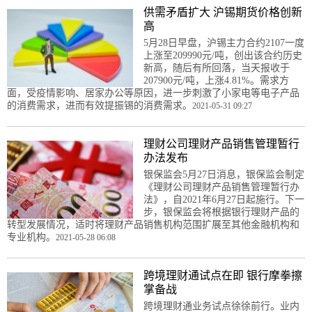
供需矛盾扩大 沪锡期货价格创新
高
5月28日早盘，沪锡主力合约2107一度
上涨至209990元/吨，创出该合约历史
新高，随后有所回落，当天报收于
207900元/吨，上涨4.81%。需求方
面，受疫情影响、居家办公等原因，进一步刺激了小家电等电子产品
的消费需求，进而有效提振锡的消费需求。
2021-05-31 09:27
理财公司理财产品销售管理暂行
办法发布
银保监会5月27日消息，银保监会制定
《理财公司理财产品销售管理暂行办
法》，自2021年6月27日起施行。下一
步，银保监会将根据银行理财产品的
转型发展情况，适时将理财产品销售机构范围扩展至其他金融机构和
专业机构。
2021-05-28 06:08
跨境理财通试点在即 银行摩拳擦
掌备战
跨境理财通业务试点徐徐前行。业内