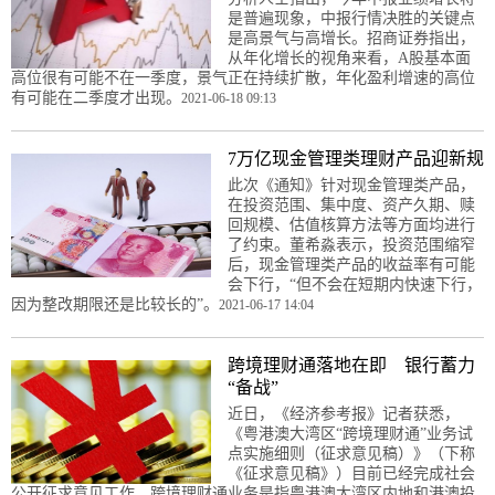
是普遍现象，中报行情决胜的关键点
是高景气与高增长。招商证券指出，
从年化增长的视角来看，A股基本面
高位很有可能不在一季度，景气正在持续扩散，年化盈利增速的高位
有可能在二季度才出现。
2021-06-18 09:13
7万亿现金管理类理财产品迎新规
此次《通知》针对现金管理类产品，
在投资范围、集中度、资产久期、赎
回规模、估值核算方法等方面均进行
了约束。董希淼表示，投资范围缩窄
后，现金管理类产品的收益率有可能
会下行，“但不会在短期内快速下行，
因为整改期限还是比较长的”。
2021-06-17 14:04
跨境理财通落地在即 银行蓄力
“备战”
近日，《经济参考报》记者获悉，
《粤港澳大湾区“跨境理财通”业务试
点实施细则（征求意见稿）》（下称
《征求意见稿》）目前已经完成社会
公开征求意见工作。跨境理财通业务是指粤港澳大湾区内地和港澳投