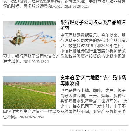
衷于赛道投资、趋势投资的时候，多考虑风险；等到市场开始非常谨
慎的时候，再多想想远景和未来。
2021-06-28 06:27
银行理财子公司权益类产品加速
扩容
中国理财网数据显示，今年以来，银
行理财子公司发售的权益类产品共有7
只，数量超过2019年和2020年之和。
中信建投证券银行业首席分析师杨荣
预计，银行理财子公司权益类产品和权益类资产投资的占比将出现渐
进式增长。
2021-06-25 13:26
资本追逐“天气地图” 农产品市场
再掀波澜
巴西是世界上糖、咖啡、大豆、橙子
的最大供应国，玉米、烟草、多种豆
类和热带水果产量居于世界前列。“历
史上，每次巴西干旱发生时，由于不
同农作物的生产时间不一样以及品种属性的不同，对农产品价格影响
也不同。
2021-06-24 09:41