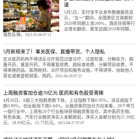
道
5月5日，支付宝平台发布数据报告显
示，“五一”期间，全国景区交易额较
2020年同期上涨200%，酒店住宿等行
业增长翻倍，甚至远超2019年同期，
强势反弹。
2021-05-06 07:11
5月新规来了！事关医保、直播带货、个人隐私
定点医药机构不得违反诊疗规范过度诊疗、过度检查、分解处方、超
量开药、重复开药，不得重复收费、超标准收费、分解项目收费，不
得串换药品、医用耗材、诊疗项目和服务设施，不得诱导、协助他人
冒名或者虚假就医、购药。
2021-04-29 07:23
上周融资客加仓逾70亿元 医药和有色股受青睐
4月26日，A股三大指数悉数下跌，上证指数下跌0.95%，深证成指下
跌0.89%，创业板指下跌0.84%。从融资客的加仓方向来看，28个申万
一级行业中，上周有20个行业板块获得融资客加仓，其中医药生物、
有色金属、汽车行业融资净买入金额居前，净买入金额分别为25.39亿
元、18.69亿元、15.75亿元。
2021-04-27 07:07