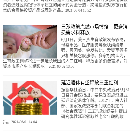
资者通过区内银行体系建立的闭环式资金管道，跨境投资对方银行销
售的合资格投资产品或理财产品。
2021-06-04 13:52
三孩政策点燃市场情绪 更多消
费需求料释放
6月1日，受三孩生育政策发布影响，
母婴用品、医疗服务等板块纷纷走
强，贝因美、金发拉比、爱婴室等多
只相关概念股涨停。多家机构认为，
生育政策调整将进一步延长我国的人口红利，释放更多消费需求，对
资本市场产生长期影响。
2021-06-02 13:56
延迟退休有望释放三重红利
据新华社消息，中共中央政治局5月31
日召开会议指出，要稳妥实施渐进式
延迟法定退休年龄。2012年，由人社
部、国家发改委等部门联合制定的
《社会保障“十二五”规划纲要》提出
研究弹性延迟领取养老金年龄的政
策。
2021-06-01 14:04