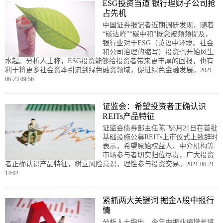
ESG投资当道 银行理财子公司抢
占先机
中国证券报记者近期调研发现，随着
“碳达峰”“碳中和”概念被频频提及，
银行业对于ESG（英语中环境、社会
和公司治理的缩写）投资也开始风生
水起。分析人士称，ESG投资能够给投资者带来更丰厚的回报，也有
利于将更多社会资本引流到绿色融资领域，促进绿色金融发展。
2021-
06-23 09:56
证监会：希望投资者正确认识
REITs产品特征
证监会债券部主任陈飞6月21日在首批
基础设施公募REITs上市仪式上致辞时
表示，希望原始权益人、中介机构等
市场参与者切实归位尽责，广大投资
者正确认识产品特征，树立风险意识，理性参与投资交易。
2021-06-21
14:02
紧抓两大关键词 掘金A股中报行
情
分析人士指出，今年中报业绩增长将