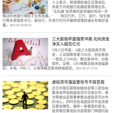
人士表示，跨境理财通正式落地后，
有助于内地银行拓展财富管理业务，
“北向通”投资者的投资偏好将进一步
推动内地银行理财子业务发展。” 除交行外，工行、招行、恒生银
行等多家国有大行、股份行、外资行均为开展跨境理财通业务做好准
备。
2021-05-26 09:33
三大股指早盘强势冲高 北向资金
净买入超百亿元
5月25日早盘，A股三大股指高开高
走，上证指数收复3500点，创业板指
一度站上3200点。概念板块中，炒股
软件、证券、CRO等概念板块涨幅居
前；水电、PM2.5、火电等概念板块跌幅居前。
2021-05-25 13:51
虚拟货币强监管信号不容忽视
近日中国互联网金融协会等三家协会
集体发声抵制虚拟货币交易炒作，再
次释放出监管重拳整治虚拟货币炒作
的决心，同时也告诫虚拟货币投资者
应更加理性，摒弃一夜暴富的想法。
投资者应重视此次监管部门释放的监