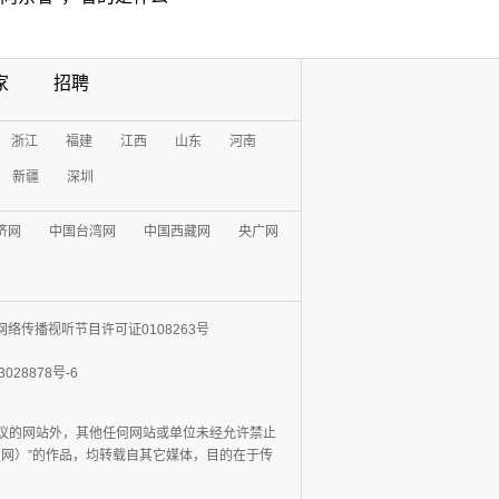
家
招聘
浙江
福建
江西
山东
河南
新疆
深圳
济网
中国台湾网
中国西藏网
央广网
网络传播视听节目许可证0108263号
3028878号-6
协议的网站外，其他任何网站或单位未经允许禁止
日报网）”的作品，均转载自其它媒体，目的在于传