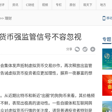
时评
资讯
C财经
视频
专栏
原创
观天下
地方
>>
理财
移
货币强监管信号不容忽视
专题
分享
协会集体发声抵制虚拟货币交易炒作，再次释放出监管
也告诫虚拟货币投资者应更加理性，摒弃一夜暴富的想
。从近期比特币和新近“出圈”的狗狗币来看，其价格频
见不鲜，表现出极高的波动性。一些自媒体和互联网舆
公众对虚拟货币行情的关注度，诱导普通投资者特别是