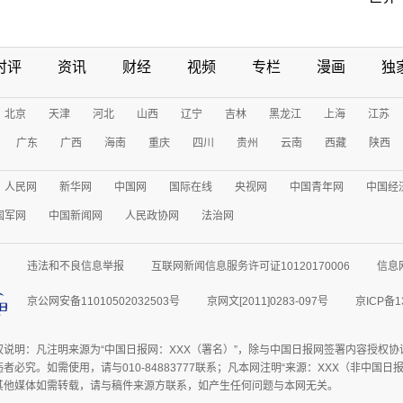
时评
资讯
财经
视频
专栏
漫画
独
北京
天津
河北
山西
辽宁
吉林
黑龙江
上海
江苏
广东
广西
海南
重庆
四川
贵州
云南
西藏
陕西
人民网
新华网
中国网
国际在线
央视网
中国青年网
中国经
国军网
中国新闻网
人民政协网
法治网
违法和不良信息举报
互联网新闻信息服务许可证10120170006
信息
京公网安备11010502032503号
京网文[2011]0283-097号
京ICP备1
权说明：凡注明来源为“中国日报网：XXX（署名）”，除与中国日报网签署内容授权
者必究。如需使用，请与010-84883777联系；凡本网注明“来源：XXX（非中国
其他媒体如需转载，请与稿件来源方联系，如产生任何问题与本网无关。