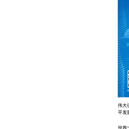
伟大
平发
世界