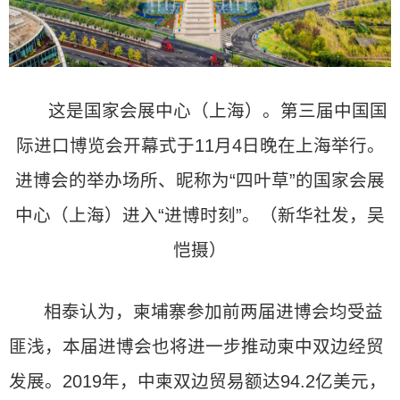
这是国家会展中心（上海）。第三届中国国
际进口博览会开幕式于11月4日晚在上海举行。
进博会的举办场所、昵称为“四叶草”的国家会展
中心（上海）进入“进博时刻”。（新华社发，吴
恺摄）
相泰认为，柬埔寨参加前两届进博会均受益
匪浅，本届进博会也将进一步推动柬中双边经贸
发展。2019年，中柬双边贸易额达94.2亿美元，