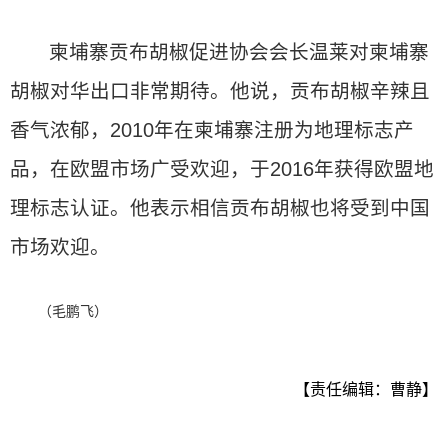
柬埔寨贡布胡椒促进协会会长温莱对柬埔寨
胡椒对华出口非常期待。他说，贡布胡椒辛辣且
香气浓郁，2010年在柬埔寨注册为地理标志产
品，在欧盟市场广受欢迎，于2016年获得欧盟地
理标志认证。他表示相信贡布胡椒也将受到中国
市场欢迎。
（毛鹏飞）
【责任编辑：曹静】