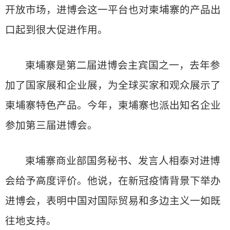
开放市场，进博会这一平台也对柬埔寨的产品出
口起到很大促进作用。
柬埔寨是第二届进博会主宾国之一，去年参
加了国家展和企业展，为全球买家和观众展示了
柬埔寨特色产品。今年，柬埔寨也派出知名企业
参加第三届进博会。
柬埔寨商业部国务秘书、发言人相泰对进博
会给予高度评价。他说，在新冠疫情背景下举办
进博会，表明中国对国际贸易和多边主义一如既
往地支持。