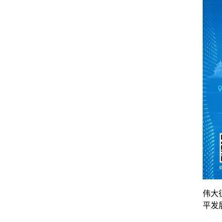
伟大
平发