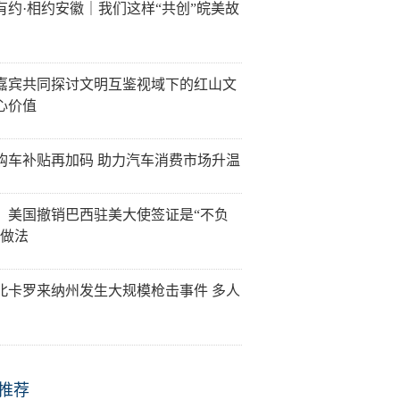
有约·相约安徽｜我们这样“共创”皖美故
嘉宾共同探讨文明互鉴视域下的红山文
心价值
购车补贴再加码 助力汽车消费市场升温
：美国撤销巴西驻美大使签证是“不负
”做法
北卡罗来纳州发生大规模枪击事件 多人
推荐