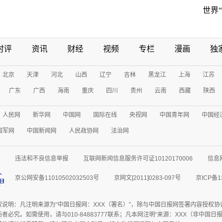
世界
时评
资讯
财经
视频
专栏
漫画
独
北京
天津
河北
山西
辽宁
吉林
黑龙江
上海
江苏
广东
广西
海南
重庆
四川
贵州
云南
西藏
陕西
人民网
新华网
中国网
国际在线
央视网
中国青年网
中国经
国军网
中国新闻网
人民政协网
法治网
违法和不良信息举报
互联网新闻信息服务许可证10120170006
信息
京公网安备11010502032503号
京网文[2011]0283-097号
京ICP备1
权说明：凡注明来源为“中国日报网：XXX（署名）”，除与中国日报网签署内容授权
者必究。如需使用，请与010-84883777联系；凡本网注明“来源：XXX（非中国