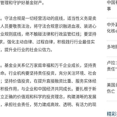
中国
力管理和守护好基金财产。
事
城。守法合规是一切经营活动的底线，适当性义务是卖
中外
业人员要敬畏法治，将守法合规意识融进血液、装进心
化核
行业规则底线，绝不触碰法律和行政监管红线；要坚持
要求，强化主动自律、过程自律，积极践行行业最佳实
多地
城，提升全行业的社会公信力。
卢拉
资。基金业关系亿万家庭幸福和万千企业成长，坚持责
责任
使命。行业机构要坚持责任投资，充分关注环境、社会
展；坚持价值投资，在提升直接融资比重、服务实体经
美国
的积极作用，与企业和中国经济共同成长。要扎根于新
伤亡
确立正确的价值观和科学的投资理念，构建清晰的发展
系，承担社会责任，努力建成高效、透明、有活力的现
精彩