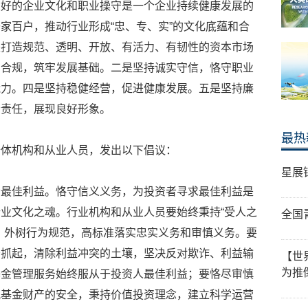
良好的企业文化和职业操守是一个企业持续健康发展的
家百户，推动行业形成“忠、专、实”的文化底蕴和合
是打造规范、透明、开放、有活力、有韧性的资本市场
法合规，筑牢发展基础。二是坚持诚实守信，恪守职业
能力。四是坚持稳健经营，促进健康发展。五是坚持廉
会责任，展现良好形象。
最热
全体机构和从业人员，发出以下倡议：
星展
者最佳利益。恪守信义义务，为投资者寻求最佳利益是
业文化之魂。行业机构和从业人员要始终秉持“受人之
全国
，外树行为规范，高标准落实忠实义务和审慎义务。要
务抓起，清除利益冲突的土壤，坚决反对欺诈、利益输
【世
为推
基金管理服务始终服从于投资人最佳利益；要恪尽审慎
视基金财产的安全，秉持价值投资理念，建立科学运营