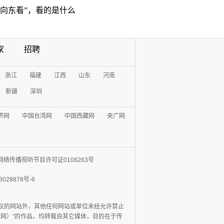
“向东看”，看的是什么
家
招聘
浙江
福建
江西
山东
河南
新疆
深圳
济网
中国台湾网
中国西藏网
央广网
网络传播视听节目许可证0108263号
3028878号-6
协议的网站外，其他任何网站或单位未经允许禁止
日报网）”的作品，均转载自其它媒体，目的在于传