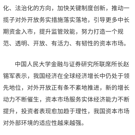
化、法治化的方向，加快关键制度创新，推动一
揽子对外开放务实措施落实落地，引导更多中长
期资金入市，提升监管效能，努力打造一个规
范、透明、开放、有活力、有韧性的资本市场。
中国人民大学金融与证券研究所联席所长赵
锡军表示，我国经济在全球经济增长中仍处于领
先地位，对外开放正有条不紊地推进，新的增长
动力不断催生，资本市场服务实体经济能力不断
提升，投资者表现愈加趋于理性，我国资本市场
对外部环境的适应性越来越强。