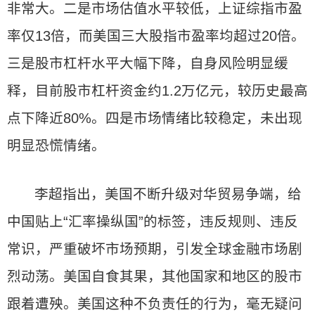
非常大。二是市场估值水平较低，上证综指市盈
率仅13倍，而美国三大股指市盈率均超过20倍。
三是股市杠杆水平大幅下降，自身风险明显缓
释，目前股市杠杆资金约1.2万亿元，较历史最高
点下降近80%。四是市场情绪比较稳定，未出现
明显恐慌情绪。
李超指出，美国不断升级对华贸易争端，给
中国贴上“汇率操纵国”的标签，违反规则、违反
常识，严重破坏市场预期，引发全球金融市场剧
烈动荡。美国自食其果，其他国家和地区的股市
跟着遭殃。美国这种不负责任的行为，毫无疑问