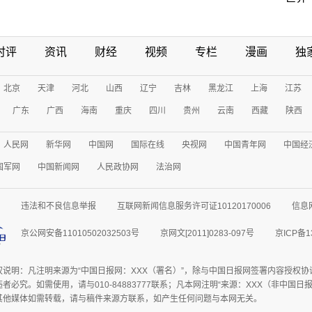
时评
资讯
财经
视频
专栏
漫画
独
北京
天津
河北
山西
辽宁
吉林
黑龙江
上海
江苏
广东
广西
海南
重庆
四川
贵州
云南
西藏
陕西
人民网
新华网
中国网
国际在线
央视网
中国青年网
中国经
国军网
中国新闻网
人民政协网
法治网
违法和不良信息举报
互联网新闻信息服务许可证10120170006
信息
京公网安备11010502032503号
京网文[2011]0283-097号
京ICP备1
权说明：凡注明来源为“中国日报网：XXX（署名）”，除与中国日报网签署内容授权
者必究。如需使用，请与010-84883777联系；凡本网注明“来源：XXX（非中国
其他媒体如需转载，请与稿件来源方联系，如产生任何问题与本网无关。