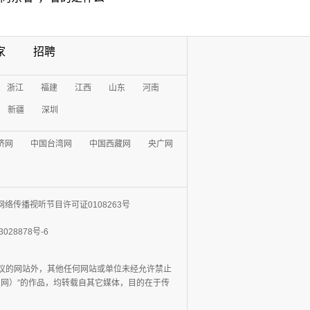
家
招聘
浙江
福建
江西
山东
河南
新疆
深圳
济网
中国台湾网
中国西藏网
央广网
网络传播视听节目许可证0108263号
3028878号-6
协议的网站外，其他任何网站或单位未经允许禁止
日报网）”的作品，均转载自其它媒体，目的在于传