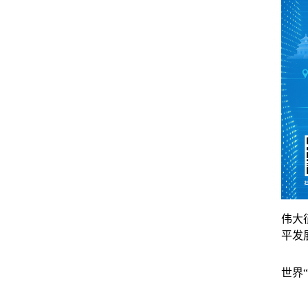
伟大
平发
世界