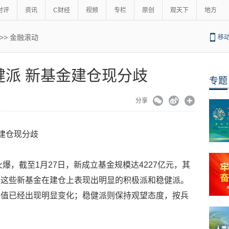
时评
资讯
C财经
视频
专栏
原创
观天下
地方
>>
金融滚动
移
健派 新基金建仓现分歧
专题
分享
金建仓现分歧
火爆，截至1月27日，新成立基金规模达4227亿元，其
。这些新基金在建仓上表现出明显的积极派和稳健派。
净值已经出现明显变化；稳健派则保持观望态度，按兵