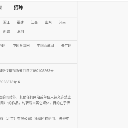
家
招聘
浙江
福建
江西
山东
河南
新疆
深圳
济网
中国台湾网
中国西藏网
央广网
网络传播视听节目许可证0108263号
3028878号-6
协议的网站外，其他任何网站或单位未经允许禁止
日报网）”的作品，均转载自其它媒体，目的在于传
媒（北京）有限公司）独家所有使用。 未经中