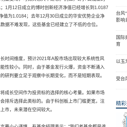
元；1月12日成立的博时创新经济净值已经增长到1.0187
台风
值为1.0184；去年12月30日成立的华安优势企业净
影响
变化数据不难发现，这些基金已经建立了不低的仓位。
国际
育
长时间维度，预计2021年A股市场出现较大系统性风
以玉
可能性较小。同时，由于基金发行火爆，资金不断涌入
市的研判要立足于观察中长期变化，而不是短期表现。
受台
该将成长空间作为投资标的选择的核心考量。如果市场
不会排斥选择此类标的。由于科创板上市门槛更宽，注
精彩
与上市，未来潜在空间较大。
言要小心谨慎。有基金经理表示：“我们老基金都是谁