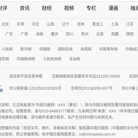
时评
资讯
财经
视频
专栏
漫画
独
北京
天津
河北
山西
辽宁
吉林
黑龙江
上海
江苏
广东
广西
海南
重庆
四川
贵州
云南
西藏
陕西
人民网
新华网
中国网
国际在线
央视网
中国青年网
中国经
国军网
中国新闻网
人民政协网
法治网
违法和不良信息举报
互联网新闻信息服务许可证10120170006
信息
京公网安备11010502032503号
京网文[2011]0283-097号
京ICP备1
权说明：凡注明来源为“中国日报网：XXX（署名）”，除与中国日报网签署内容授权
者必究。如需使用，请与010-84883777联系；凡本网注明“来源：XXX（非中国
其他媒体如需转载，请与稿件来源方联系，如产生任何问题与本网无关。
网登载的内容（包括文字、图片、多媒体资讯等）版权属中国日报网（中报国际文化传
授权，禁止转载使用。给中国日报网提意见：rx@chinadaily.com.cn