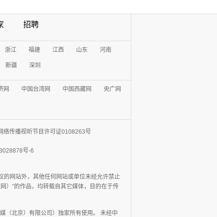
家
招聘
浙江
福建
江西
山东
河南
新疆
深圳
济网
中国台湾网
中国西藏网
央广网
网络传播视听节目许可证0108263号
3028878号-6
协议的网站外，其他任何网站或单位未经允许禁止
日报网）”的作品，均转载自其它媒体，目的在于传
媒（北京）有限公司）独家所有使用。 未经中