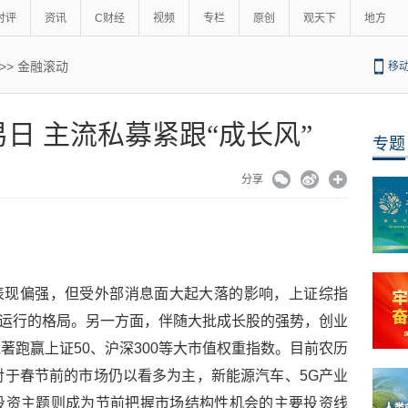
时评
资讯
C财经
视频
专栏
原创
观天下
地方
>>
金融滚动
移
日 主流私募紧跟“成长风”
专题
分享
体表现偏强，但受外部消息面大起大落的影响，上证综指
线盘整运行的格局。另一方面，伴随大批成长股的强势，创业
著跑赢上证50、沪深300等大市值权重指数。目前农历
对于春节前的市场仍以看多为主，新能源汽车、5G产业
投资主题则成为节前把握市场结构性机会的主要投资线