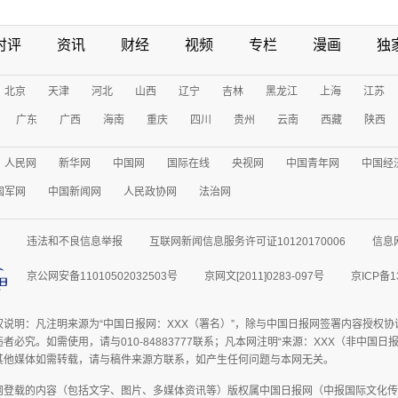
时评
资讯
财经
视频
专栏
漫画
独
北京
天津
河北
山西
辽宁
吉林
黑龙江
上海
江苏
广东
广西
海南
重庆
四川
贵州
云南
西藏
陕西
人民网
新华网
中国网
国际在线
央视网
中国青年网
中国经
国军网
中国新闻网
人民政协网
法治网
违法和不良信息举报
互联网新闻信息服务许可证10120170006
信息
京公网安备11010502032503号
京网文[2011]0283-097号
京ICP备1
权说明：凡注明来源为“中国日报网：XXX（署名）”，除与中国日报网签署内容授权
者必究。如需使用，请与010-84883777联系；凡本网注明“来源：XXX（非中国
其他媒体如需转载，请与稿件来源方联系，如产生任何问题与本网无关。
网登载的内容（包括文字、图片、多媒体资讯等）版权属中国日报网（中报国际文化传