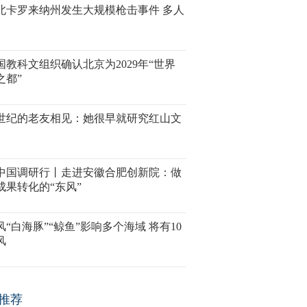
北卡罗来纳州发生大规模枪击事件 多人
国教科文组织确认北京为2029年“世界
之都”
世纪的老友相见：她很早就研究红山文
中国调研行丨走进安徽合肥创新院：做
成果转化的“东风”
风“白海豚”“鲸鱼”影响多个海域 将有10
风
推荐