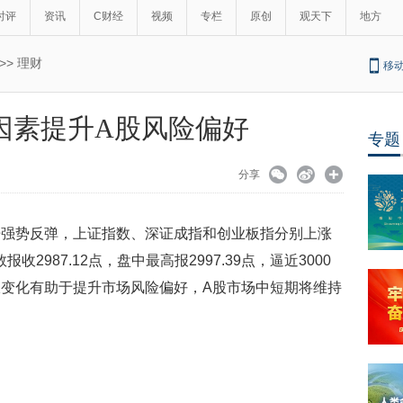
时评
资讯
C财经
视频
专栏
原创
观天下
地方
>>
理财
移
因素提升A股风险偏好
专题
分享
开强势反弹，上证指数、深证成指和创业板指分别上涨
数报收2987.12点，盘中最高报2997.39点，逼近3000
变化有助于提升市场风险偏好，A股市场中短期将维持