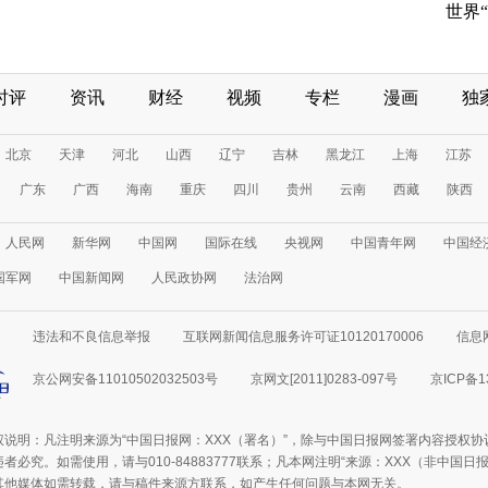
世界
时评
资讯
财经
视频
专栏
漫画
独
北京
天津
河北
山西
辽宁
吉林
黑龙江
上海
江苏
广东
广西
海南
重庆
四川
贵州
云南
西藏
陕西
人民网
新华网
中国网
国际在线
央视网
中国青年网
中国经
国军网
中国新闻网
人民政协网
法治网
违法和不良信息举报
互联网新闻信息服务许可证10120170006
信息
京公网安备11010502032503号
京网文[2011]0283-097号
京ICP备1
权说明：凡注明来源为“中国日报网：XXX（署名）”，除与中国日报网签署内容授权
者必究。如需使用，请与010-84883777联系；凡本网注明“来源：XXX（非中国
其他媒体如需转载，请与稿件来源方联系，如产生任何问题与本网无关。