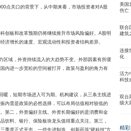
美国
000点关口的背景下，从中期来看，市场投资者对A股
伤亡
联合
科创板和改革预期仍将继续推升市场风险偏好。A股明
建筑
于经济增长的速度、宏观流动性和投资者结构差异。
连接
化
力区域，外资持续流入的大趋势不变。外部因素有所缓
，国内进一步宽松的空间被打开，政策与盈利的角力有
活力
科技
回暖，短期市场进入可为期。机构建议，从三条主线进
双台
级大
提振内需是政策的必然选择，可以布局估值相对较低的
头。第二，外资偏好主线。外资长期偏好的是消费和金
食品饮料、银行、保险板块龙头值得重点关注。第三，
精彩
三季度正式开市，一些先进制造、创新药等“硬科技”方