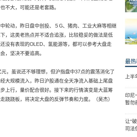
计也不大，可能还是老套路。
中轮动，昨日盘中创投、５G、猪肉、工业大麻等相继
况下，这类老热点并不适合追涨，比较稳妥的做法是低
还没有表现的OLED、氢能源等，都可以参考大盘走
机会，坚决不要追高。
最热
5亿元，虽说还不够理想，但沪指盘中37点的震荡消化了
上半
已经大规模流入，昨日沪股通在全天净流入基础上尾盘
稳步上行，量价配合很好。接下来的行情演变是大蓝筹
印尼
金走跷跷板，将决定大盘的反弹节奏和力度。（吴杰）
暂勿
让“
司法