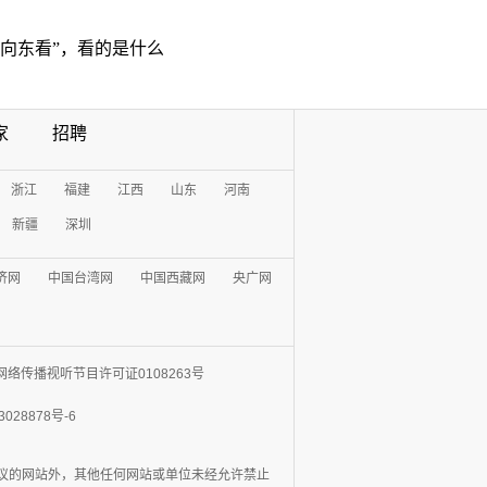
“向东看”，看的是什么
家
招聘
浙江
福建
江西
山东
河南
新疆
深圳
济网
中国台湾网
中国西藏网
央广网
网络传播视听节目许可证0108263号
3028878号-6
协议的网站外，其他任何网站或单位未经允许禁止