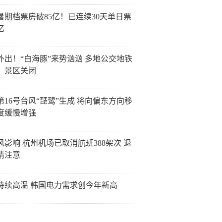
26暑期档票房破85亿！已连续30天单日票
亿
外出！“白海豚”来势汹汹 多地公交地铁
、景区关闭
第16号台风“琵鹭”生成 将向偏东方向移
度缓慢增强
风影响 杭州机场已取消航班388架次 退
请注意
持续高温 韩国电力需求创今年新高