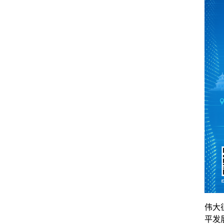
伟大
平发