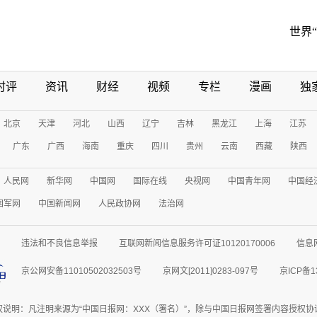
世界
时评
资讯
财经
视频
专栏
漫画
独
北京
天津
河北
山西
辽宁
吉林
黑龙江
上海
江苏
广东
广西
海南
重庆
四川
贵州
云南
西藏
陕西
人民网
新华网
中国网
国际在线
央视网
中国青年网
中国经
国军网
中国新闻网
人民政协网
法治网
违法和不良信息举报
互联网新闻信息服务许可证10120170006
信息
京公网安备11010502032503号
京网文[2011]0283-097号
京ICP备1
权说明：凡注明来源为“中国日报网：XXX（署名）”，除与中国日报网签署内容授权