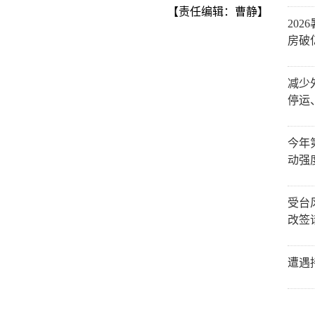
【责任编辑：曹静】
20
房破
减少
停运
今年
动强
受台
改签
遭遇