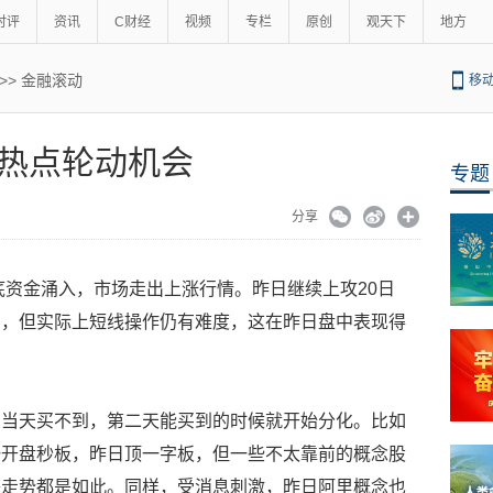
时评
资讯
C财经
视频
专栏
原创
观天下
地方
>>
金融滚动
移
热点轮动机会
专题
分享
抄底资金涌入，市场走出上涨行情。昨日继续上攻20日
闹，但实际上短线操作仍有难度，这在昨日盘中表现得
的当天买不到，第二天能买到的时候就开始分化。比如
一开盘秒板，昨日顶一字板，但一些不太靠前的概念股
块走势都是如此。同样，受消息刺激，昨日阿里概念也