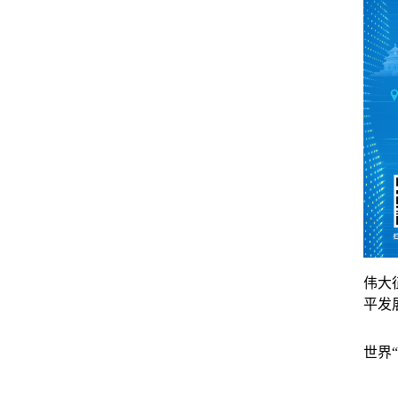
伟大
平发
世界