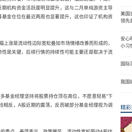
近期机构资金活跃度明显提升，这与二月单纯游资主导
美国
募基金仓位在最近两周也显著提升，这也印证了机构资
领先
安心
幅上涨是流动性边际宽松叠加市场情绪改善而形成的，
小习
动性是关键，后续行情的持续性可能主要还是取决于流
国际
我国
多基金经理坚持将股票持仓顶在高位，不愿意轻易“下
恰相反，A股近期的震荡，反而被部分基金经理视为调
精彩
的重点。姜萍表示，政策暖风、流动性宽松带动A股估