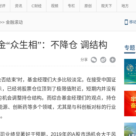
时评
资讯
C财经
视频
专栏
原创
观天下
地方
>>
金融滚动
移
金“众生相”：不降仓 调结构
专题
分享
会否结束”时，基金经理们大多比较淡定。在接受中国证
示，已经将股票仓位顶到了极限值附近，短期内并没有
的机会调整持仓结构。而综合基金经理们的观点，持仓
能源、创新药等多个领域，尤其是与科创板对标的行业
注。
司业绩显著好于预期，2019年的A股市场机会大于风