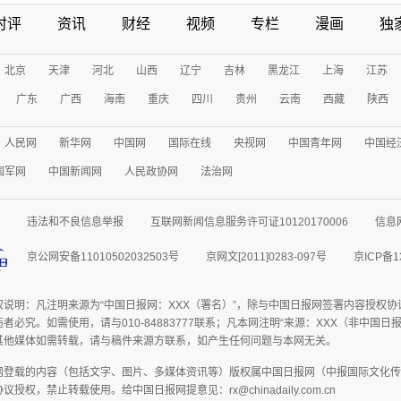
时评
资讯
财经
视频
专栏
漫画
独
北京
天津
河北
山西
辽宁
吉林
黑龙江
上海
江苏
广东
广西
海南
重庆
四川
贵州
云南
西藏
陕西
人民网
新华网
中国网
国际在线
央视网
中国青年网
中国经
国军网
中国新闻网
人民政协网
法治网
违法和不良信息举报
互联网新闻信息服务许可证10120170006
信息
京公网安备11010502032503号
京网文[2011]0283-097号
京ICP备1
权说明：凡注明来源为“中国日报网：XXX（署名）”，除与中国日报网签署内容授权
者必究。如需使用，请与010-84883777联系；凡本网注明“来源：XXX（非中国
其他媒体如需转载，请与稿件来源方联系，如产生任何问题与本网无关。
网登载的内容（包括文字、图片、多媒体资讯等）版权属中国日报网（中报国际文化传
授权，禁止转载使用。给中国日报网提意见：rx@chinadaily.com.cn