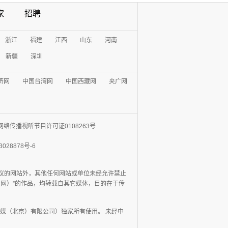
家
招聘
浙江
福建
江西
山东
河南
新疆
深圳
济网
中国台湾网
中国西藏网
央广网
网络传播视听节目许可证0108263号
3028878号-6
协议的网站外，其他任何网站或单位未经允许禁止
日报网）”的作品，均转载自其它媒体，目的在于传
媒（北京）有限公司）独家所有使用。 未经中