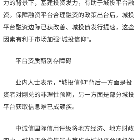
力的背景下，基建投资发力，有助于城投平台融
资。保障融资平台合理融资的政策出台后，城投
平台融资边际已获改善、城投债发行提速，这些
因素有利于市场加强“城投信仰”。
平台资质甄别存障碍
业内人士表示，“城投信仰”背后一方面是投
资者对刚兑的非理性预期，另一方面是部分城投
平台获取信息难已成顽疾。
中诚信国际信用评级将地方经济、地方财政