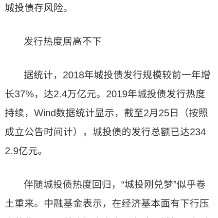
城投债存风险。
发行热度居高不下
据统计，2018年城投债发行规模较前一年增
长37%，达2.4万亿元。2019年城投债发行热度
持续，Wind数据统计显示，截至2月25日（按照
成立公告时间计），城投债的发行总额已达234
2.9亿元。
伴随城投债热度回归，“城投刚兑梦”似乎卷
土重来。中融基金表示，在经济基本面有下行压