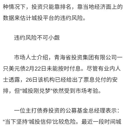
种情况下，投资只能靠排名，靠当地经济面上的
数据来估计城投平台的违约风险。
违约风险不可小觑
市场人士介绍，青海省投资集团有限公司一
只美元债2月22日未能按时付息。尽管有业内人
士透露，26日该机构已经给出了票息兑付的安
排，但“城投刚兑梦”依然受到市场考验。
一位主打债券投资的公募基金总经理表示：
“当下坚持‘城投信仰’比较危险。最近一段时间城