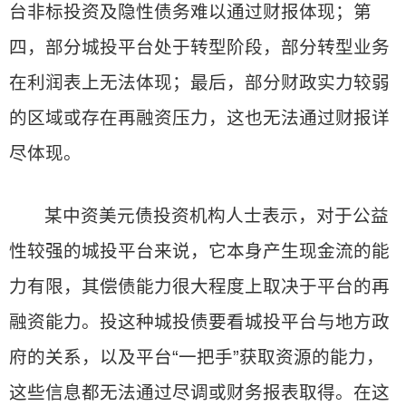
台非标投资及隐性债务难以通过财报体现；第
四，部分城投平台处于转型阶段，部分转型业务
在利润表上无法体现；最后，部分财政实力较弱
的区域或存在再融资压力，这也无法通过财报详
尽体现。
某中资美元债投资机构人士表示，对于公益
性较强的城投平台来说，它本身产生现金流的能
力有限，其偿债能力很大程度上取决于平台的再
融资能力。投这种城投债要看城投平台与地方政
府的关系，以及平台“一把手”获取资源的能力，
这些信息都无法通过尽调或财务报表取得。在这