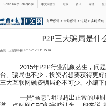
China Daily Homepage
中文网首页
时政
资讯
财经
生
财经频道
>
金融频道
>
过期
>
实时滚动
P2P三大骗局是什
2016-01-05 11:15:16
来源：上海证券报
2015年P2P行业乱象丛生，问
台、骗局也不少，投资者想要获得更好
三大互联网融资骗局必不可少。小编下
一是“高息”,明显超出正常的理财
谱。点融网CEO郭宇航认为,一般来说,