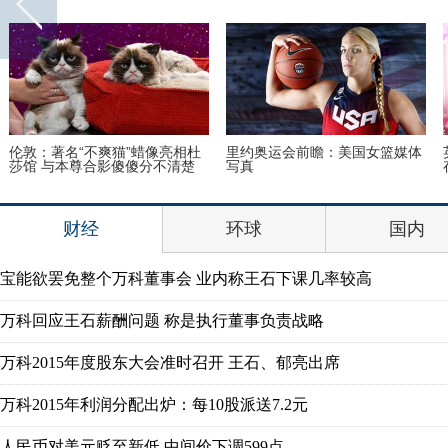
伦敦：著名“不爽猫”蜡像亮相杜
里约奥运会前瞻：美国女篮媒体
莎馆 与本尊合影傻傻分不清楚
写真
财经
环球
国内
宝能欲罢免整个万科董事会 业内称王石下课几率较高
万科回应王石薪酬问题 称是执行董事负责战略
万科2015年度股东大会准时召开 王石、郁亮出席
万科2015年利润分配出炉：每10股派送7.2元
人民币对美元贬至新低 中间价下调599点