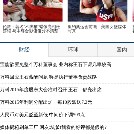
伦敦：著名“不爽猫”蜡像亮相杜
里约奥运会前瞻：美国女篮媒体
莎馆 与本尊合影傻傻分不清楚
写真
财经
环球
国内
宝能欲罢免整个万科董事会 业内称王石下课几率较高
万科回应王石薪酬问题 称是执行董事负责战略
万科2015年度股东大会准时召开 王石、郁亮出席
万科2015年利润分配出炉：每10股派送7.2元
人民币对美元贬至新低 中间价下调599点
媒体揭秘刷单工厂 网友:坑爹!我看的好评都是假的?