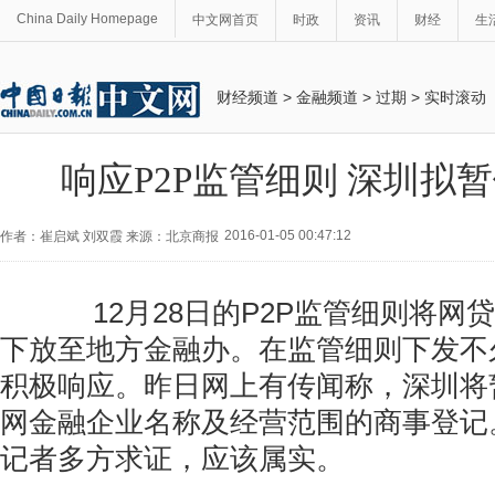
China Daily Homepage
中文网首页
时政
资讯
财经
生
财经频道
>
金融频道
>
过期
>
实时滚动
响应P2P监管细则 深圳拟暂
2016-01-05 00:47:12
作者：崔启斌 刘双霞 来源：北京商报
12月28日的P2P监管细则将网
下放至地方金融办。在监管细则下发不
积极响应。昨日网上有传闻称，深圳将
网金融企业名称及经营范围的商事登记
记者多方求证，应该属实。