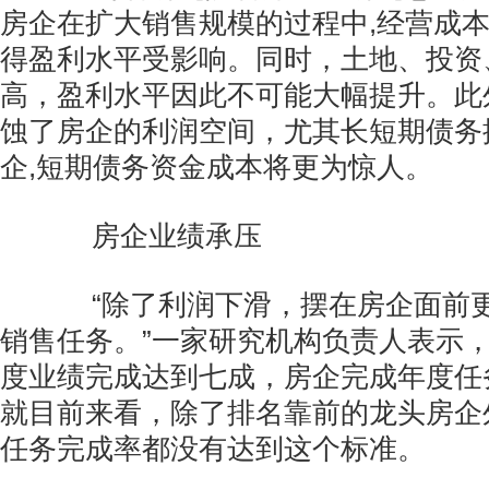
房企在扩大销售规模的过程中,经营成
得盈利水平受影响。同时，土地、投资
高，盈利水平因此不可能大幅提升。此
蚀了房企的利润空间，尤其长短期债务
企,短期债务资金成本将更为惊人。
房企业绩承压
“除了利润下滑，摆在房企面前更
销售任务。”一家研究机构负责人表示
度业绩完成达到七成，房企完成年度任
就目前来看，除了排名靠前的龙头房企
任务完成率都没有达到这个标准。