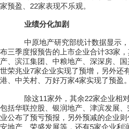
家预盈、22家表现不乐观。
业绩分化加剧
中原地产研究部统计数据显示，
布三季度报预告的上市企业合计33家
产、滨江集团、中粮地产、深深房、国
世荣兆业7家企业实现了预增，另外还
港、中关村、万好万家4家实现了预盈
除这11家外，其余22家企业相
包括华联控股、银润地产、津滨发展、
业公布了预亏预报，另外预减的企业则
安地产、荣盛发展等，还有5家企业利