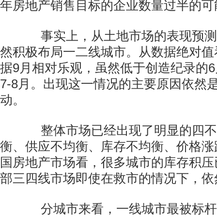
年房地产销售目标的企业数量过半的可
事实上，从土地市场的表现预测
然积极布局一二线城市。从数据绝对值
据9月相对乐观，虽然低于创造纪录的
7-8月。出现这一情况的主要原因依然
动。
整体市场已经出现了明显的四不
衡、供应不均衡、库存不均衡、价格涨
国房地产市场看，很多城市的库存积压
部三四线市场即使在救市的情况下，依
分城市来看，一线城市最被标杆