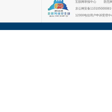
互联网举报中心
防范
京公网安备11010500008
12300电信用户申诉受理中