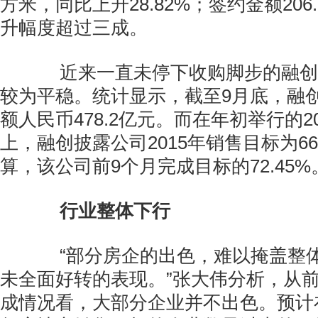
方米，同比上升28.82%；签约金额206
升幅度超过三成。
近来一直未停下收购脚步的融创
较为平稳。统计显示，截至9月底，融
额人民币478.2亿元。而在年初举行的2
上，融创披露公司2015年销售目标为6
算，该公司前9个月完成目标的72.45%
行业整体下行
“部分房企的出色，难以掩盖整体
未全面好转的表现。”张大伟分析，从前
成情况看，大部分企业并不出色。预计在