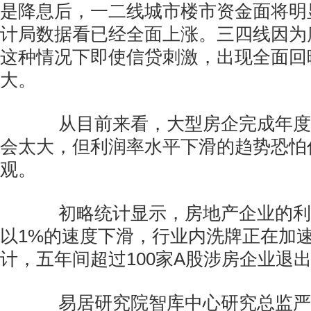
是降息后，一二线城市楼市资金面将明
计局数据看已经全面上涨。三四线因为
这种情况下即使信贷刺激，出现全面回
大。
从目前来看，大型房企完成年度
会太大，但利润率水平下滑的趋势恐怕
观。
初略统计显示，房地产企业的利
以1%的速度下滑，行业内洗牌正在加
计，五年间超过100家A股涉房企业退
易居研究院智库中心研究总监严