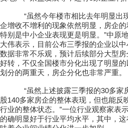
“虽然今年楼市相比去年明显出现
企增收不增利的现象依然明显，房企的
特别是中小企业表现更是明显。”中原
大伟表示，目前公布三季报的企业以中
数据非常不乐观，预计后续部分大型房
好转，不仅全国楼市分化出现了明显的
划分的两重天，房企分化也非常严重。
“虽然上述披露三季报的30多家
股140多家房企的整体表现，但也能反
行业的整体状态。”一位行业观察家表
的确明显好于行业平均水平，其中，这