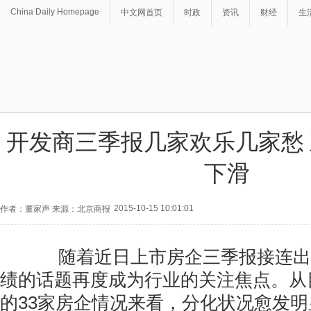
China Daily Homepage
中文网首页
时政
资讯
财经
生
开发商三季报几家欢乐几家愁
下滑
2015-10-15 10:01:01
作者：董家声 来源：北京商报
随着近日上市房企三季报接连出
绩的话题再度成为行业的关注焦点。从
的33家房企情况来看，分化状况愈发明